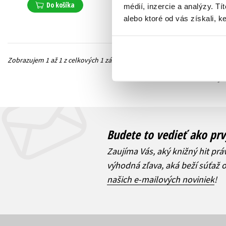
Do košíka
médií, inzercie a analýzy. Tí
alebo ktoré od vás získali, ke
Zobrazujem 1 až 1 z celkových 1 záznamov
Predchádzajúc
Budete to vedieť ako prv
Zaujíma Vás, aký knižný hit prá
výhodná zľava, aká beží súťaž 
našich e-mailových noviniek
!