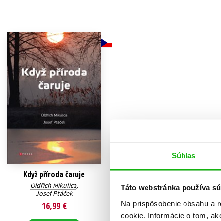
Humanitné a spoločenské ve
Auto - moto
Jazyky
Beletria pre deti
Kalendáre, diáre
Beletria pre dospelých
Kariéra a osobný rozvoj
Súhlas
Když příroda čaruje
Oldřich Mikulica
,
Táto webstránka používa sú
Josef Ptáček
Na prispôsobenie obsahu a r
16,99 €
cookie. Informácie o tom, ak