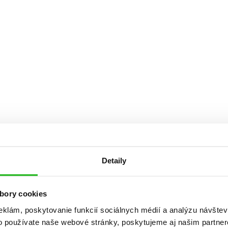
Počítače
dy
Young adult
Poézia
Young adult (SK)
Populárno - náučná pre dospelých
Zdravie a životný štýl
Populárno - náučné pre deti
Všetky tituly
Detaily
bory cookies
eklám, poskytovanie funkcií sociálnych médií a analýzu návšte
o používate naše webové stránky, poskytujeme aj našim partner