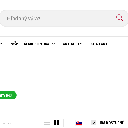
Hľadaný výraz
HY
✨ŠPECIÁLNA PONUKA
AKTUALITY
KONTAKT
Predškoláci
Komiks
Príroda a záhrada
Krížovky
Prírodné vedy
Kuchárske knihy
Technické vedy
žny pes
New Adult
Učebnice
Obchod a ekonómia
Umenie a kultúra
Ostatné
IBA DOSTUPNÉ
Výchova a pedagogika