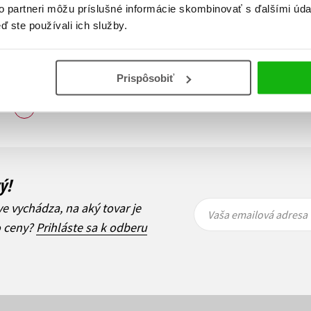
to partneri môžu príslušné informácie skombinovať s ďalšími údaj
ď ste používali ich služby.
Prispôsobiť
Zobraz záznamov
i
1
Ďalší
ý!
Vaša
Vaša
ve vychádza, na aký tovar je
emailová
emailová
Vaša emailová adresa
adresa
adresa
o ceny?
Prihláste sa k odberu