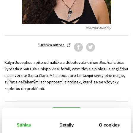
Technické vedy
Učebnice
Umenie a kultúra
Výchova a pedagogika
Young adult
Young adult (SK)
© Archiv autorky
Zdravie a životný štýl
Všetky tituly
Stránka autora
Kalyn Josephson píše odmalička a debutovala knihou
Bouřná vrána
.
Vyrostla v San Luis Obispo v Kalifornii, vystudovala biologii a angličtinu
na univerzitě Santa Clara. Má slabost pro fantazijní světy plné magie,
zvířat s nečekanými schopnostmi a hrdinek, které se se vždycky
zapletou do problémů.
Strážny pes
Súhlas
Detaily
O cookies