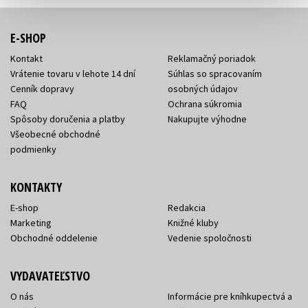
E-SHOP
Kontakt
Reklamačný poriadok
Vrátenie tovaru v lehote 14 dní
Súhlas so spracovaním
Cenník dopravy
osobných údajov
FAQ
Ochrana súkromia
Spôsoby doručenia a platby
Nakupujte výhodne
Všeobecné obchodné
podmienky
KONTAKTY
E-shop
Redakcia
Marketing
Knižné kluby
Obchodné oddelenie
Vedenie spoločnosti
VYDAVATEĽSTVO
O nás
Informácie pre kníhkupectvá a