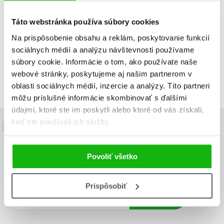
Dátum vydania
Predajnosť
Názov
Cena
Táto webstránka používa súbory cookies
Na prispôsobenie obsahu a reklám, poskytovanie funkcií
IBA DOSTUPNÉ
sociálnych médií a analýzu návštevnosti používame
Neboli nájdené žiadne tituly
súbory cookie. Informácie o tom, ako používate naše
webové stránky, poskytujeme aj našim partnerom v
oblasti sociálnych médií, inzercie a analýzy. Títo partneri
môžu príslušné informácie skombinovať s ďalšími
údajmi, ktoré ste im poskytli alebo ktoré od vás získali,
keď ste používali ich služby.
Budete to vedieť ako prvý!
Zaujíma Vás, aký knižný hit práve vychádza, na aký tovar je
Povoliť všetko
výhodná zľava, aká beží súťaž o ceny?
Prihláste sa k odberu našich
e-mailových noviniek
!
Prispôsobiť
Vaša
Vaša
Prihlásiť sa
emailová
emailová
Vaša emailová adresa
adresa
adresa