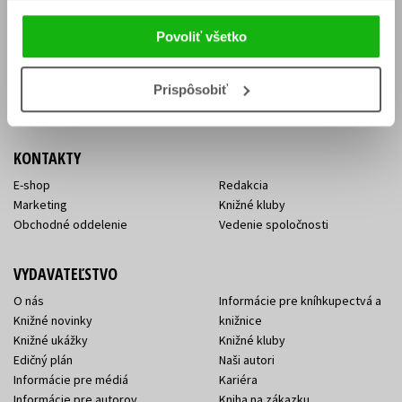
Vrátenie tovaru v lehote 14 dní
Súhlas so spracovaním
Cenník dopravy
osobných údajov
Povoliť všetko
FAQ
Ochrana súkromia
Spôsoby doručenia a platby
Nakupujte výhodne
Všeobecné obchodné
Prispôsobiť
podmienky
KONTAKTY
E-shop
Redakcia
Marketing
Knižné kluby
Obchodné oddelenie
Vedenie spoločnosti
VYDAVATEĽSTVO
O nás
Informácie pre kníhkupectvá a
Knižné novinky
knižnice
Knižné ukážky
Knižné kluby
Edičný plán
Naši autori
Informácie pre médiá
Kariéra
Informácie pre autorov
Kniha na zákazku