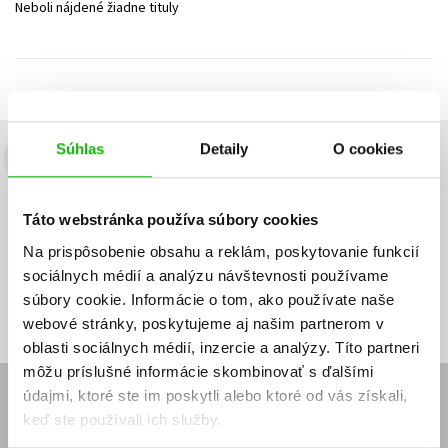
Neboli nájdené žiadne tituly
Technické vedy
Učebnice
Umenie a kultúra
Výchova a pedagogika
Young adult
Young adult (SK)
Zdravie a životný štýl
Všetky tituly
Súhlas
Detaily
O cookies
Budete to vedieť ako prvý!
Zaujíma Vás, aký knižný hit práve vychádza, na aký tovar je
Táto webstránka používa súbory cookies
výhodná zľava, aká beží súťaž o ceny?
Prihláste sa k odberu našich
e-mailových noviniek
!
Na prispôsobenie obsahu a reklám, poskytovanie funkcií
sociálnych médií a analýzu návštevnosti používame
Vaša
Vaša
Prihlásiť sa
emailová
emailová
Vaša emailová adresa
súbory cookie. Informácie o tom, ako používate naše
adresa
adresa
webové stránky, poskytujeme aj našim partnerom v
oblasti sociálnych médií, inzercie a analýzy. Títo partneri
môžu príslušné informácie skombinovať s ďalšími
údajmi, ktoré ste im poskytli alebo ktoré od vás získali,
E-SHOP
keď ste používali ich služby.
Kontakt
Reklamačný poriadok