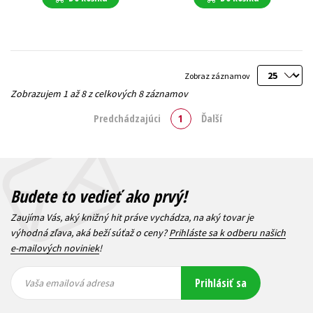
Zobraz záznamov
Zobrazujem 1 až 8 z celkových 8 záznamov
Predchádzajúci
1
Ďalší
Budete to vedieť ako prvý!
Zaujíma Vás, aký knižný hit práve vychádza, na aký tovar je
výhodná zľava, aká beží súťaž o ceny?
Prihláste sa k odberu našich
e-mailových noviniek
!
Vaša
Vaša
Prihlásiť sa
emailová
emailová
Vaša emailová adresa
adresa
adresa