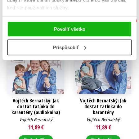
údajmi, ktoré ste im poskytli alebo ktoré od vás získali,
keď ste používali ich služby.
Povoliť všetko
Prispôsobiť
Vojtěch Bernatský: Jak
Vojtěch Bernatský: Jak
dostat tatínka do
dostat tatínka do
karantény (audiokniha)
karantény
Vojtěch Bernatský
Vojtěch Bernatský
11,89 €
11,89 €