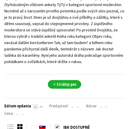
čtyřnásobným vítězem ankety TýTý v kategorii sportovní moderátor.
Nicméně až s narozením prvního potomka podle svých slov poznal, co
je to pravý život. Dnes je už dvojtátou a své příběhy a zážitky, které s
dětmi souvisejí, sepsal do stejnojmenné prvotiny. Z úspěšného
moderátora se stává úspěšný spisovatel. Po prvotině Dvojtáta, se
kterou vyhrál v tradiční anketě Kniha roku kategorii Objev roku,
navázal dalším bestsellerem Tati, už tam budem? a během roku
pandemie přichystal další deník, tentokrát s názvem Jak dostat
tatínka do karantény. Nyní jeho autorská dráha pokračuje sportovními
pohádkami o zvířátkách, které držíte v rukou.
Strážny pes
Dátum vydania
Predajnosť
Názov
Cena
IBA DOSTUPNÉ