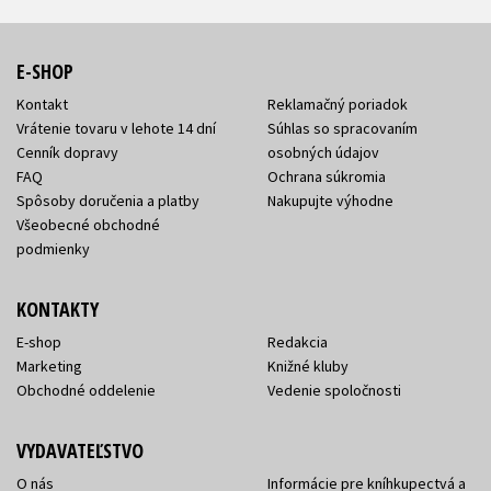
E-SHOP
Kontakt
Reklamačný poriadok
Vrátenie tovaru v lehote 14 dní
Súhlas so spracovaním
Cenník dopravy
osobných údajov
FAQ
Ochrana súkromia
Spôsoby doručenia a platby
Nakupujte výhodne
Všeobecné obchodné
podmienky
KONTAKTY
E-shop
Redakcia
Marketing
Knižné kluby
Obchodné oddelenie
Vedenie spoločnosti
VYDAVATEĽSTVO
O nás
Informácie pre kníhkupectvá a