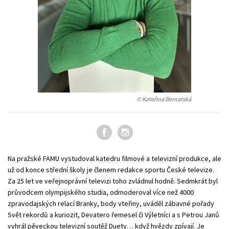
Technické vedy
Učebnice
Umenie a kultúra
Výchova a pedagogika
Young adult
Young adult (SK)
Zdravie a životný štýl
Všetky tituly
© Kateřina Bernatská
Na pražské FAMU vystudoval katedru filmové a televizní produkce, ale
už od konce střední školy je členem redakce sportu České televize.
Za 25 let ve veřejnoprávní televizi toho zvládnul hodně. Sedmkrát byl
průvodcem olympijského studia, odmoderoval více než 4000
zpravodajských relací Branky, body vteřiny, uváděl zábavné pořady
Svět rekordů a kuriozit, Devatero řemesel či Výletníci a s Petrou Janů
vyhrál pěveckou televizní soutěž Duety… když hvězdy zpívají. Je