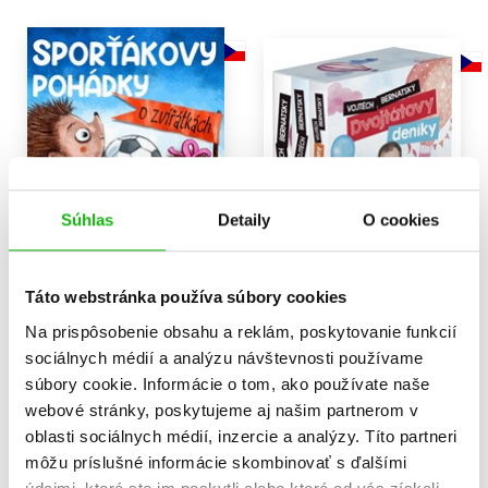
Súhlas
Detaily
O cookies
Táto webstránka používa súbory cookies
Na prispôsobenie obsahu a reklám, poskytovanie funkcií
Sporťákovy pohádky o
Vojtěch Bernatský:
zvířátkách
Dvojtátovy deníky
sociálnych médií a analýzu návštevnosti používame
(trojbox)
Vojtěch Bernatský
súbory cookie. Informácie o tom, ako používate naše
Vojtěch Bernatský
11,89 €
webové stránky, poskytujeme aj našim partnerom v
30,52 €
oblasti sociálnych médií, inzercie a analýzy. Títo partneri
Do košíka
môžu príslušné informácie skombinovať s ďalšími
Do košíka