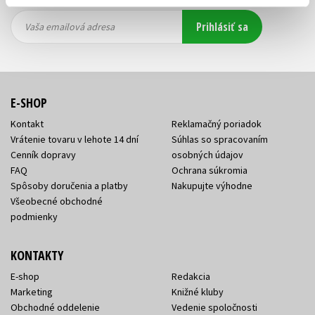
Vaša
Vaša
Prihlásiť sa
emailová
emailová
Vaša emailová adresa
adresa
adresa
E-SHOP
Kontakt
Reklamačný poriadok
Vrátenie tovaru v lehote 14 dní
Súhlas so spracovaním
Cenník dopravy
osobných údajov
FAQ
Ochrana súkromia
Spôsoby doručenia a platby
Nakupujte výhodne
Všeobecné obchodné
podmienky
KONTAKTY
E-shop
Redakcia
Marketing
Knižné kluby
Obchodné oddelenie
Vedenie spoločnosti