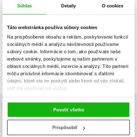
A. J. Kazinski
15,29 €
Súhlas
Detaily
O cookies
9,00 €
Do košíka
Do košíka
Táto webstránka používa súbory cookies
Na prispôsobenie obsahu a reklám, poskytovanie funkcií
sociálnych médií a analýzu návštevnosti používame
súbory cookie. Informácie o tom, ako používate naše
Zobraz záznamov
webové stránky, poskytujeme aj našim partnerom v
Zobrazujem 1 až 2 z celkových 2 záznamov
oblasti sociálnych médií, inzercie a analýzy. Títo partneri
môžu príslušné informácie skombinovať s ďalšími
Predchádzajúci
1
Ďalší
údajmi, ktoré ste im poskytli alebo ktoré od vás získali,
keď ste používali ich služby.
Budete to vedieť ako prvý!
Povoliť všetko
Zaujíma Vás, aký knižný hit práve vychádza, na aký tovar je
výhodná zľava, aká beží súťaž o ceny?
Prihláste sa k odberu našich
Prispôsobiť
e-mailových noviniek
!