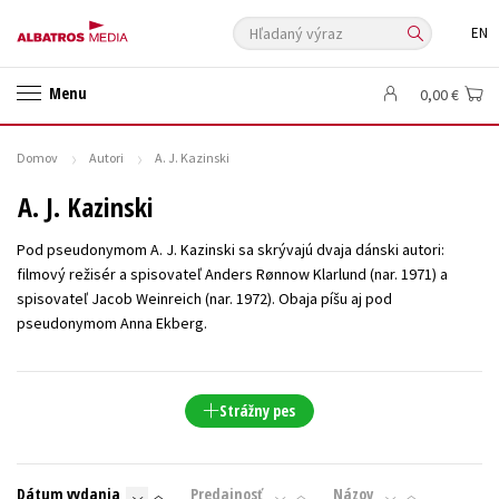
Hľadaný výraz
EN
🛍️ Darčekové poukazy
✍️Knihy s podpisom
Menu
0,00 €
🎁 Limitované balíčky
🔥 Výhodné predpredaje
🏷️ Zlacnené knihy
⚔️ Zaklínač na CD
🔖Outlet knihy
Domov
Autori
A. J. Kazinski
Auto - moto
Beletria pre deti
Beletria pre dospelých
A. J. Kazinski
Cestovanie
Darčekové publikácie
Digitálna fotografia
Pod pseudonymom A. J. Kazinski sa skrývajú dvaja dánski autori:
Doplnkový sortiment
Ezoterika a duchovný svet
filmový režisér a spisovateľ Anders Rønnow Klarlund (nar. 1971) a
spisovateľ Jacob Weinreich (nar. 1972). Obaja píšu aj pod
História a military
Hobby
Humanitné a spoločenské vedy
pseudonymom Anna Ekberg.
Jazyky
Kalendáre, diáre
Kariéra a osobný rozvoj
Komiks
Krížovky
Kuchárske knihy
New Adult
Obchod a ekonómia
Strážny pes
Ostatné
Počítače
Poézia
Populárno - náučná pre dospelých
Populárno - náučné pre deti
Predškoláci
Príroda a záhrada
Prírodné vedy
Dátum vydania
Predajnosť
Názov