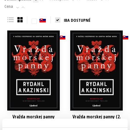
Cena
Technické vedy
Učebnice
Umenie a kultúra
Výchova a pedagogika
Young adult
Young adult (SK)
IBA DOSTUPNÉ
Zdravie a životný štýl
Všetky tituly
Vražda morskej panny
Vražda morskej panny (2.
akosť)
Thomas Rydahl
,
A. J. Kazinski
Thomas Rydahl
,