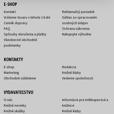
E-SHOP
Kontakt
Reklamačný poriadok
Vrátenie tovaru v lehote 14 dní
Súhlas so spracovaním
Cenník dopravy
osobných údajov
FAQ
Ochrana súkromia
Spôsoby doručenia a platby
Nakupujte výhodne
Všeobecné obchodné
podmienky
KONTAKTY
E-shop
Redakcia
Marketing
Knižné kluby
Obchodné oddelenie
Vedenie spoločnosti
VYDAVATEĽSTVO
O nás
Informácie pre kníhkupectvá a
Knižné novinky
knižnice
Knižné ukážky
Knižné kluby