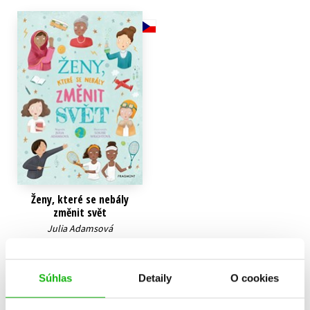
Technické vedy
Učebnice
Umenie a kultúra
Výchova a pedagogika
Young adult
Young adult (SK)
Zdravie a životný štýl
Všetky tituly
Ženy, které se nebály
změnit svět
Julia Adamsová
10,19 €
Do košíka
Súhlas
Detaily
O cookies