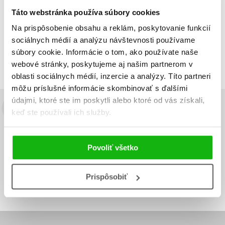
Táto webstránka používa súbory cookies
Na prispôsobenie obsahu a reklám, poskytovanie funkcií
Zobraz záznamov
sociálnych médií a analýzu návštevnosti používame
Zobrazujem 1 až 1 z celkových 1 záznamov
súbory cookie. Informácie o tom, ako používate naše
Predchádzajúci
1
Ďalší
webové stránky, poskytujeme aj našim partnerom v
oblasti sociálnych médií, inzercie a analýzy. Títo partneri
môžu príslušné informácie skombinovať s ďalšími
údajmi, ktoré ste im poskytli alebo ktoré od vás získali,
Budete to vedieť ako prvý!
keď ste používali ich služby.
Zaujíma Vás, aký knižný hit práve vychádza, na aký tovar je
výhodná zľava, aká beží súťaž o ceny?
Prihláste sa k odberu našich
Povoliť všetko
e-mailových noviniek
!
Vaša
Vaša
Prispôsobiť
Prihlásiť sa
emailová
emailová
Vaša emailová adresa
adresa
adresa