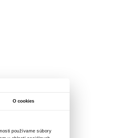
O cookies
vnosti používame súbory
om v oblasti sociálnych