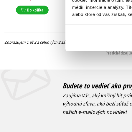
Do košíka
médií, inzercie a analýzy. Tí
Do košíka
alebo ktoré od vás získali, ke
Zobrazujem 1 až 2 z celkových 2 záznamov
Predchádzajúc
Budete to vedieť ako prv
Zaujíma Vás, aký knižný hit prá
výhodná zľava, aká beží súťaž 
našich e-mailových noviniek
!