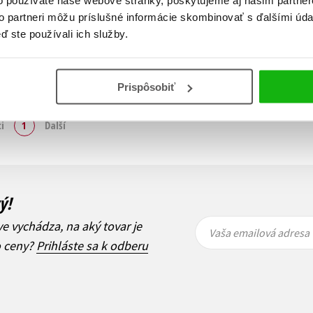
to partneri môžu príslušné informácie skombinovať s ďalšími údaj
ď ste používali ich služby.
Prispôsobiť
Zobraz záznamov
i
1
Ďalší
ý!
Vaša
Vaša
ve vychádza, na aký tovar je
emailová
emailová
Vaša emailová adresa
adresa
adresa
o ceny?
Prihláste sa k odberu