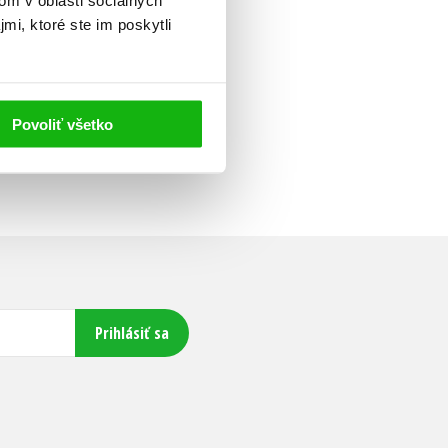
mi, ktoré ste im poskytli
Povoliť všetko
Prihlásiť sa