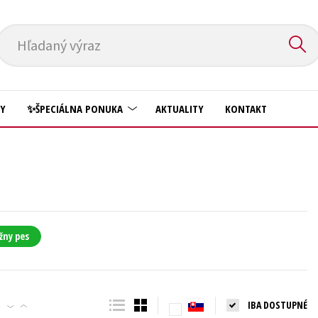
Hľadaný výraz
HY
✨ŠPECIÁLNA PONUKA
AKTUALITY
KONTAKT
Predškoláci
Komiks
Príroda a záhrada
Krížovky
Prírodné vedy
Kuchárske knihy
Technické vedy
žny pes
New Adult
Učebnice
Obchod a ekonómia
Umenie a kultúra
Ostatné
IBA DOSTUPNÉ
Výchova a pedagogika