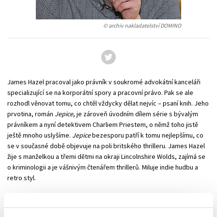
Technické vedy
Učebnice
Umenie a kultúra
© archiv nakladatelství DOMINO
Výchova a pedagogika
Young adult
Young adult (SK)
Zdravie a životný štýl
Všetky tituly
James Hazel pracoval jako právník v soukromé advokátní kanceláři
specializující se na korporátní spory a pracovní právo. Pak se ale
rozhodl věnovat tomu, co chtěl vždycky dělat nejvíc – psaní knih. Jeho
prvotina, román
Jepice
, je zároveň úvodním dílem série s bývalým
právníkem a nyní detektivem Charliem Priestem, o němž toho jistě
ještě mnoho uslyšíme.
Jepice
bezesporu patří k tomu nejlepšímu, co
se v současné době objevuje na poli britského thrilleru. James Hazel
žije s manželkou a třemi dětmi na okraji Lincolnshire Wolds, zajímá se
o kriminologii a je vášnivým čtenářem thrillerů. Miluje indie hudbu a
retro styl.
Strážny pes