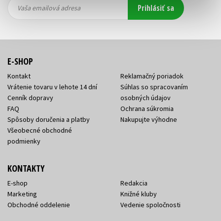
Vaša
Vaša
Prihlásiť sa
emailová
emailová
Vaša emailová adresa
adresa
adresa
E-SHOP
Kontakt
Reklamačný poriadok
Vrátenie tovaru v lehote 14 dní
Súhlas so spracovaním
Cenník dopravy
osobných údajov
FAQ
Ochrana súkromia
Spôsoby doručenia a platby
Nakupujte výhodne
Všeobecné obchodné
podmienky
KONTAKTY
E-shop
Redakcia
Marketing
Knižné kluby
Obchodné oddelenie
Vedenie spoločnosti