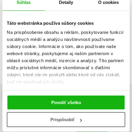
Súhlas
Detaily
O cookies
Dátum vydania
Predajnosť
Názov
Táto webstránka používa súbory cookies
Cena
Na prispôsobenie obsahu a reklám, poskytovanie funkcií
sociálnych médií a analýzu návštevnosti používame
IBA DOSTUPNÉ
súbory cookie. Informácie o tom, ako používate naše
Neboli nájdené žiadne tituly
webové stránky, poskytujeme aj našim partnerom v
oblasti sociálnych médií, inzercie a analýzy. Títo partneri
môžu príslušné informácie skombinovať s ďalšími
údajmi, ktoré ste im poskytli alebo ktoré od vás získali,
keď ste používali ich služby.
Budete to vedieť ako prvý!
Povoliť všetko
Zaujíma Vás, aký knižný hit práve vychádza, na aký tovar je
výhodná zľava, aká beží súťaž o ceny?
Prihláste sa k odberu našich
Prispôsobiť
e-mailových noviniek
!