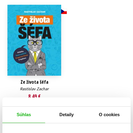
Technické vedy
Učebnice
Umenie a kultúra
Výchova a pedagogika
Young adult
Young adult (SK)
Zdravie a životný štýl
Všetky tituly
Ze života šéfa
Rastislav Zachar
8,49 €
Do košíka
Súhlas
Detaily
O cookies