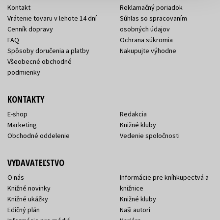
Kontakt
Reklamačný poriadok
Vrátenie tovaru v lehote 14 dní
Súhlas so spracovaním
Cenník dopravy
osobných údajov
FAQ
Ochrana súkromia
Spôsoby doručenia a platby
Nakupujte výhodne
Všeobecné obchodné
podmienky
KONTAKTY
E-shop
Redakcia
Marketing
Knižné kluby
Obchodné oddelenie
Vedenie spoločnosti
VYDAVATEĽSTVO
O nás
Informácie pre kníhkupectvá a
Knižné novinky
knižnice
Knižné ukážky
Knižné kluby
Edičný plán
Naši autori