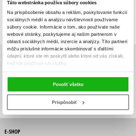
Táto webstránka používa súbory cookies
Zobraz záznamov
Na prispôsobenie obsahu a reklám, poskytovanie funkcií
Zobrazujem 1 až 1 z celkových 1 záznamov
sociálnych médií a analýzu návštevnosti používame
Predchádzajúci
1
Ďalší
súbory cookie. Informácie o tom, ako používate naše
webové stránky, poskytujeme aj našim partnerom v
oblasti sociálnych médií, inzercie a analýzy. Títo partneri
môžu príslušné informácie skombinovať s ďalšími
údajmi, ktoré ste im poskytli alebo ktoré od vás získali,
Budete to vedieť ako prvý!
keď ste používali ich služby.
Zaujíma Vás, aký knižný hit práve vychádza, na aký tovar je
výhodná zľava, aká beží súťaž o ceny?
Prihláste sa k odberu našich
e-mailových noviniek
!
Povoliť všetko
Vaša
Vaša
Prihlásiť sa
emailová
emailová
Vaša emailová adresa
Prispôsobiť
adresa
adresa
E-SHOP