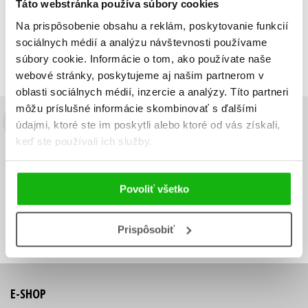
Táto webstránka používa súbory cookies
Zobraz záznamov
Na prispôsobenie obsahu a reklám, poskytovanie funkcií
Zobrazujem 1 až 1 z celkových 1 záznamov
sociálnych médií a analýzu návštevnosti používame
Predchádzajúci
1
Ďalší
súbory cookie. Informácie o tom, ako používate naše
webové stránky, poskytujeme aj našim partnerom v
oblasti sociálnych médií, inzercie a analýzy. Títo partneri
môžu príslušné informácie skombinovať s ďalšími
údajmi, ktoré ste im poskytli alebo ktoré od vás získali,
Budete to vedieť ako prvý!
keď ste používali ich služby.
Zaujíma Vás, aký knižný hit práve vychádza, na aký tovar je
výhodná zľava, aká beží súťaž o ceny?
Prihláste sa k odberu našich
e-mailových noviniek
!
Povoliť všetko
Vaša
Vaša
Prihlásiť sa
emailová
emailová
Vaša emailová adresa
adresa
adresa
Prispôsobiť
E-SHOP