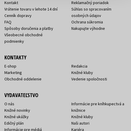
Kontakt
Reklamačný poriadok
Vrátenie tovaru v lehote 14 dní
Súhlas so spracovaním
Cenník dopravy
osobných údajov
FAQ
Ochrana súkromia
Spôsoby doručenia a platby
Nakupujte výhodne
Všeobecné obchodné
podmienky
KONTAKTY
E-shop
Redakcia
Marketing
Knižné kluby
Obchodné oddelenie
Vedenie spoločnosti
VYDAVATEĽSTVO
O nás
Informácie pre kníhkupectvá a
Knižné novinky
knižnice
Knižné ukážky
Knižné kluby
Edičný plán
Naši autori
Informácie pre médiá
Kariéra