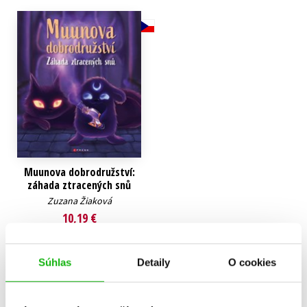
Technické vedy
Učebnice
Umenie a kultúra
Výchova a pedagogika
Young adult
Young adult (SK)
Zdravie a životný štýl
Všetky tituly
Muunova dobrodružství:
záhada ztracených snů
Zuzana Žiaková
10,19 €
Do košíka
Súhlas
Detaily
O cookies