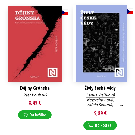
Technické vedy
Učebnice
Umenie a kultúra
Výchova a pedagogika
Young adult
Young adult (SK)
Zdravie a životný štýl
Všetky tituly
Dějiny Grónska
Živly české vědy
Petr Koubský
Lenka Vrtišková
Nejezchlebová
,
8,49 €
Adéla Skoupá
,
Petr Koubský
,
Filip Titlbach
9,89 €
Do košíka
Do košíka