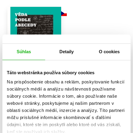
Súhlas
Detaily
O cookies
Táto webstránka používa súbory cookies
Na prispôsobenie obsahu a reklám, poskytovanie funkcií
Věda podle abecedy
sociálnych médií a analýzu návštevnosti používame
Petr Koubský
súbory cookie. Informácie o tom, ako používate naše
12,32 €
webové stránky, poskytujeme aj našim partnerom v
oblasti sociálnych médií, inzercie a analýzy. Títo partneri
Do košíka
môžu príslušné informácie skombinovať s ďalšími
údajmi, ktoré ste im poskytli alebo ktoré od vás získali,
keď ste používali ich služby.