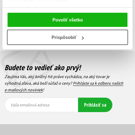
Zobraz záznamov
Povoliť všetko
Zobrazujem 1 až 3 z celkových 3 záznamov
Predchádzajúci
1
Ďalší
Prispôsobiť
Budete to vedieť ako prvý!
Zaujíma Vás, aký knižný hit práve vychádza, na aký tovar je
výhodná zľava, aká beží súťaž o ceny?
Prihláste sa k odberu našich
e-mailových noviniek
!
Vaša
Vaša
Prihlásiť sa
emailová
emailová
Vaša emailová adresa
adresa
adresa