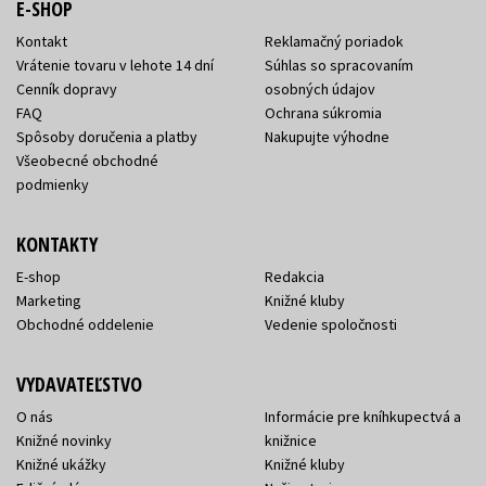
E-SHOP
Kontakt
Reklamačný poriadok
Vrátenie tovaru v lehote 14 dní
Súhlas so spracovaním
Cenník dopravy
osobných údajov
FAQ
Ochrana súkromia
Spôsoby doručenia a platby
Nakupujte výhodne
Všeobecné obchodné
podmienky
KONTAKTY
E-shop
Redakcia
Marketing
Knižné kluby
Obchodné oddelenie
Vedenie spoločnosti
VYDAVATEĽSTVO
O nás
Informácie pre kníhkupectvá a
Knižné novinky
knižnice
Knižné ukážky
Knižné kluby