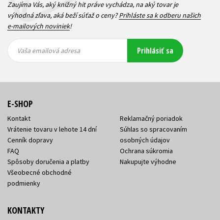
Zaujíma Vás, aký knižný hit práve vychádza, na aký tovar je
výhodná zľava, aká beží súťaž o ceny?
Prihláste sa k odberu našich
e-mailových noviniek
!
Vaša
Vaša
Prihlásiť sa
emailová
emailová
Vaša emailová adresa
adresa
adresa
E-SHOP
Kontakt
Reklamačný poriadok
Vrátenie tovaru v lehote 14 dní
Súhlas so spracovaním
Cenník dopravy
osobných údajov
FAQ
Ochrana súkromia
Spôsoby doručenia a platby
Nakupujte výhodne
Všeobecné obchodné
podmienky
KONTAKTY