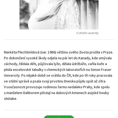
Technické vedy
Učebnice
Umenie a kultúra
Výchova a pedagogika
Young adult
Young adult (SK)
Zdravie a životný štýl
© Archiv autorky
Všetky tituly
Markéta Plechšmídová (nar. 1986) většinu svého života prožila v Praze.
Po dokončení vysoké školy odjela na pár let do Kanady, kde umývala
záchody, hlídala děti, půjčovala lyže, dělala údržbáře, vařila kafe a
plnila excelovské tabulky v chemických laboratořích na Simon Fraser
University. Po nějaké době se vrátila do ČR, kde po tři roky pracovala
ve státní správě a psala svoji prvotinu Dneska půjdu spát až zítra.
V současnosti provozuje rodinnou farmu nedaleko Prahy, kde spolu
s manželem Daliborem pěstují na dubových kmenech asijské houby
shiitake.