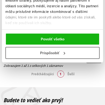
webové stránky, poskytujeme aj našim partnerom v
oblasti sociálnych médií, inzercie a analýzy. Títo partneri
môžu príslušné informácie skombinovať s ďalšími
Dneska půjdu spát až zítra
údajmi, ktoré ste im poskytli alebo ktoré od vás získali,
Markéta Plechšmídová
keď ste používali ich služby.
8,49 €
Do košíka
Povoliť všetko
Prispôsobiť
Zobraz záznamov
Zobrazujem 1 až 1 z celkových 1 záznamov
Predchádzajúci
1
Ďalší
Budete to vedieť ako prvý!