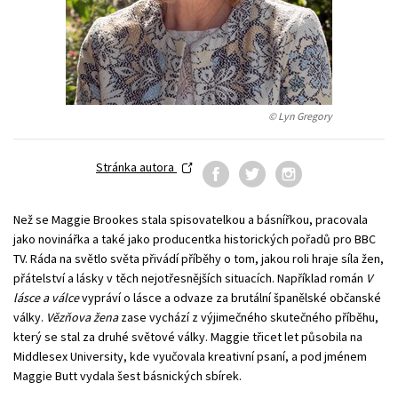
Technické vedy
Učebnice
Umenie a kultúra
Výchova a pedagogika
Young adult
Young adult (SK)
Zdravie a životný štýl
© Lyn Gregory
Všetky tituly
Stránka autora
Než se Maggie Brookes stala spisovatelkou a básnířkou, pracovala
jako novinářka a také jako producentka historických pořadů pro BBC
TV. Ráda na světlo světa přivádí příběhy o tom, jakou roli hraje síla žen,
přátelství a lásky v těch nejotřesnějších situacích. Například román
V
lásce a válce
vypráví o lásce a odvaze za brutální španělské občanské
války.
Vězňova žena
zase vychází z výjimečného skutečného příběhu,
který se stal za druhé světové války. Maggie třicet let působila na
Middlesex University, kde vyučovala kreativní psaní, a pod jménem
Maggie Butt vydala šest básnických sbírek.