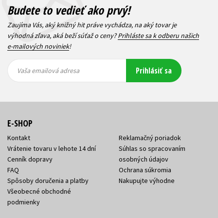
Budete to vedieť ako prvý!
Zaujíma Vás, aký knižný hit práve vychádza, na aký tovar je
výhodná zľava, aká beží súťaž o ceny?
Prihláste sa k odberu našich
e-mailových noviniek
!
Vaša
Vaša
Prihlásiť sa
emailová
emailová
Vaša emailová adresa
adresa
adresa
E-SHOP
Kontakt
Reklamačný poriadok
Vrátenie tovaru v lehote 14 dní
Súhlas so spracovaním
Cenník dopravy
osobných údajov
FAQ
Ochrana súkromia
Spôsoby doručenia a platby
Nakupujte výhodne
Všeobecné obchodné
podmienky