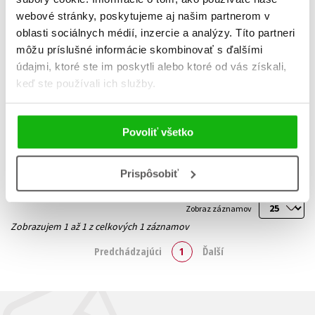
webové stránky, poskytujeme aj našim partnerom v
oblasti sociálnych médií, inzercie a analýzy. Títo partneri
môžu príslušné informácie skombinovať s ďalšími
V lásce a válce
údajmi, ktoré ste im poskytli alebo ktoré od vás získali,
keď ste používali ich služby.
Maggie Brookes
16,14 €
Do košíka
Povoliť všetko
Prispôsobiť
Zobraz záznamov
Zobrazujem 1 až 1 z celkových 1 záznamov
Predchádzajúci
1
Ďalší