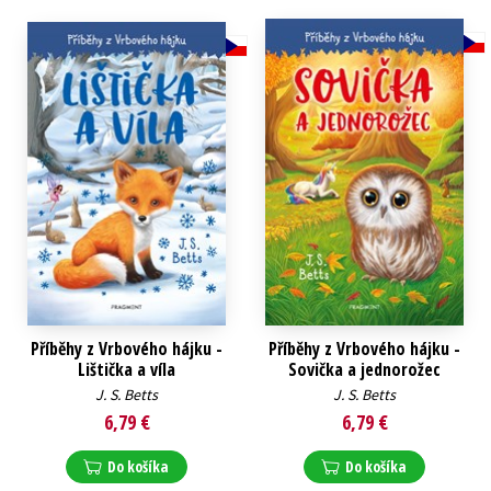
Technické vedy
Učebnice
Umenie a kultúra
Výchova a pedagogika
Young adult
Young adult (SK)
Zdravie a životný štýl
Všetky tituly
Příběhy z Vrbového hájku -
Příběhy z Vrbového hájku -
Lištička a víla
Sovička a jednorožec
J. S. Betts
J. S. Betts
6,79 €
6,79 €
Do košíka
Do košíka