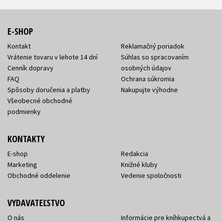
E-SHOP
Kontakt
Reklamačný poriadok
Vrátenie tovaru v lehote 14 dní
Súhlas so spracovaním
Cenník dopravy
osobných údajov
FAQ
Ochrana súkromia
Spôsoby doručenia a platby
Nakupujte výhodne
Všeobecné obchodné
podmienky
KONTAKTY
E-shop
Redakcia
Marketing
Knižné kluby
Obchodné oddelenie
Vedenie spoločnosti
VYDAVATEĽSTVO
O nás
Informácie pre kníhkupectvá a