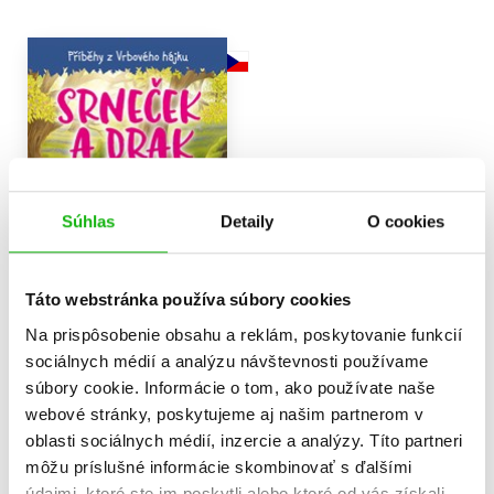
Súhlas
Detaily
O cookies
Táto webstránka používa súbory cookies
Na prispôsobenie obsahu a reklám, poskytovanie funkcií
sociálnych médií a analýzu návštevnosti používame
Příběhy z Vrbového hájku -
súbory cookie. Informácie o tom, ako používate naše
Srneček a drak
webové stránky, poskytujeme aj našim partnerom v
J. S. Betts
5,94 €
oblasti sociálnych médií, inzercie a analýzy. Títo partneri
môžu príslušné informácie skombinovať s ďalšími
Do košíka
údajmi, ktoré ste im poskytli alebo ktoré od vás získali,