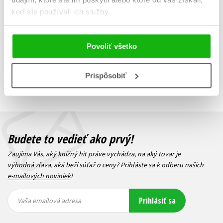
keď ste používali ich služby.
Povoliť všetko
Zobraz záznamov
Zobrazujem 1 až 3 z celkových 3 záznamov
Prispôsobiť
Predchádzajúci
1
Ďalší
Budete to vedieť ako prvý!
Zaujíma Vás, aký knižný hit práve vychádza, na aký tovar je
výhodná zľava, aká beží súťaž o ceny?
Prihláste sa k odberu našich
e-mailových noviniek
!
Vaša
Vaša
Prihlásiť sa
emailová
emailová
Vaša emailová adresa
adresa
adresa