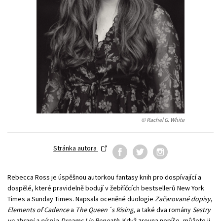
Technické vedy
Učebnice
Umenie a kultúra
Výchova a pedagogika
Young adult
Young adult (SK)
Zdravie a životný štýl
Všetky tituly
© Rachel G. White
Stránka autora
Rebecca Ross je úspěšnou autorkou fantasy knih pro dospívající a
dospělé, které pravidelně bodují v žebříčcích bestsellerů New York
Times a Sunday Times. Napsala oceněné duologie
Začarované dopisy
,
Elements of Cadence
a
The Queen´s Rising
, a také dva romány
Sestry
ve zbrani a písni
a
Dreams Lie Beneath
. Když zrovna nepíše, můžete ji