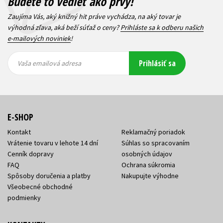
Budete to vedieť ako prvý!
Zaujíma Vás, aký knižný hit práve vychádza, na aký tovar je
výhodná zľava, aká beží súťaž o ceny?
Prihláste sa k odberu našich
e-mailových noviniek
!
Vaša
Vaša
Prihlásiť sa
emailová
emailová
Vaša emailová adresa
adresa
adresa
E-SHOP
Kontakt
Reklamačný poriadok
Vrátenie tovaru v lehote 14 dní
Súhlas so spracovaním
Cenník dopravy
osobných údajov
FAQ
Ochrana súkromia
Spôsoby doručenia a platby
Nakupujte výhodne
Všeobecné obchodné
podmienky