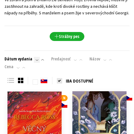
zastihnout na zahradě, kde krotí divoké rostliny a nechává klíčit
nápady na příběhy. S manželem a psem žije v severovýchodní Georgii.
Strážny pes
Dátum vydania
Predajnosť
Názov
Cena
IBA DOSTUPNÉ
N