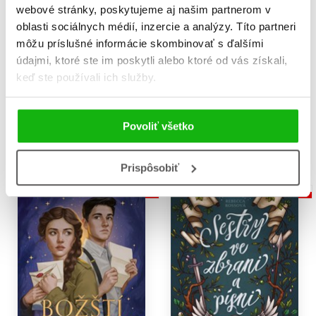
webové stránky, poskytujeme aj našim partnerom v
oblasti sociálnych médií, inzercie a analýzy. Títo partneri
môžu príslušné informácie skombinovať s ďalšími
údajmi, ktoré ste im poskytli alebo ktoré od vás získali,
Začarovaná řeka
Bolestné sliby
keď ste používali ich služby.
Rebecca Ross
Rebecca Ross
16,99 €
16,99 €
Povoliť všetko
Do košíka
Do košíka
Prispôsobiť