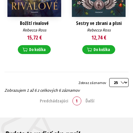
Božští rivalové
Sestry ve zbrani a písni
Rebecca Ross
Rebecca Ross
15,72 €
12,74 €
Do košíka
Do košíka
Zobraz záznamov
Zobrazujem 1 až 6 z celkových 6 záznamov
Predchádzajúci
1
Ďalší