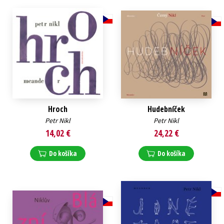
Technické vedy
Učebnice
Umenie a kultúra
Výchova a pedagogika
Young adult
Young adult (SK)
Zdravie a životný štýl
Všetky tituly
Hroch
Hudebníček
Petr Nikl
Petr Nikl
14,02 €
24,22 €
Do košíka
Do košíka