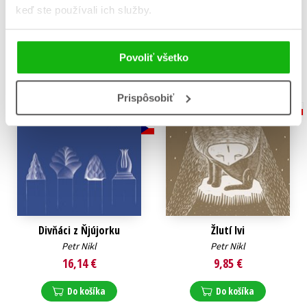
keď ste používali ich služby.
Petr Nikl
Jiří Dědeček
20,82 €
10,19 €
Do košíka
Do košíka
Povoliť všetko
Prispôsobiť
Divňáci z Ňjújorku
Žlutí lvi
Petr Nikl
Petr Nikl
16,14 €
9,85 €
Do košíka
Do košíka