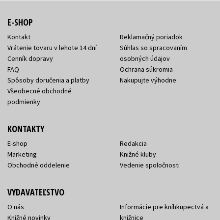
E-SHOP
Kontakt
Reklamačný poriadok
Vrátenie tovaru v lehote 14 dní
Súhlas so spracovaním
Cenník dopravy
osobných údajov
FAQ
Ochrana súkromia
Spôsoby doručenia a platby
Nakupujte výhodne
Všeobecné obchodné
podmienky
KONTAKTY
E-shop
Redakcia
Marketing
Knižné kluby
Obchodné oddelenie
Vedenie spoločnosti
VYDAVATEĽSTVO
O nás
Informácie pre kníhkupectvá a
Knižné novinky
knižnice