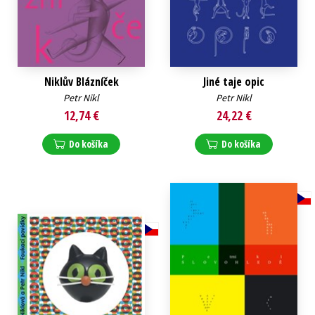
Niklův Blázníček
Jiné taje opic
Petr Nikl
Petr Nikl
12,74 €
24,22 €
Do košíka
Do košíka