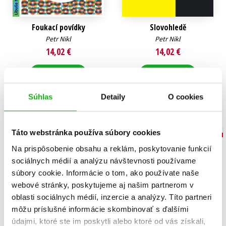
Foukací povídky
Slovohledě
Petr Nikl
Petr Nikl
14,02 €
14,02 €
Do košíka
Do košíka
Súhlas
Detaily
O cookies
Táto webstránka používa súbory cookies
Na prispôsobenie obsahu a reklám, poskytovanie funkcií
sociálnych médií a analýzu návštevnosti používame
súbory cookie. Informácie o tom, ako používate naše
webové stránky, poskytujeme aj našim partnerom v
oblasti sociálnych médií, inzercie a analýzy. Títo partneri
môžu príslušné informácie skombinovať s ďalšími
údajmi, ktoré ste im poskytli alebo ktoré od vás získali,
Zá Hádky
Pohádky o Malé tlusté víle