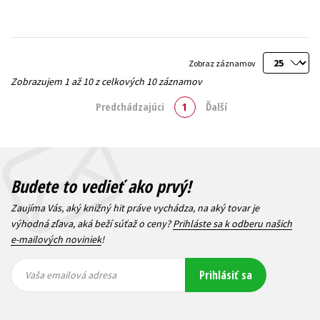
Zobraz záznamov
Zobrazujem 1 až 10 z celkových 10 záznamov
Predchádzajúci
1
Ďalší
Budete to vedieť ako prvý!
Zaujíma Vás, aký knižný hit práve vychádza, na aký tovar je
výhodná zľava, aká beží súťaž o ceny?
Prihláste sa k odberu našich
e-mailových noviniek
!
Vaša
Vaša
Prihlásiť sa
emailová
emailová
Vaša emailová adresa
adresa
adresa