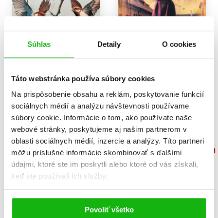
Súhlas
Detaily
O cookies
Trojlístek
Písmem mojí přítelkyně
Barbora Linke
Barbora Linke
Táto webstránka používa súbory cookies
14,02 €
14,87 €
Na prispôsobenie obsahu a reklám, poskytovanie funkcií
sociálnych médií a analýzu návštevnosti používame
Do košíka
Do košíka
súbory cookie. Informácie o tom, ako používate naše
webové stránky, poskytujeme aj našim partnerom v
oblasti sociálnych médií, inzercie a analýzy. Títo partneri
môžu príslušné informácie skombinovať s ďalšími
údajmi, ktoré ste im poskytli alebo ktoré od vás získali,
keď ste používali ich služby.
Povoliť všetko