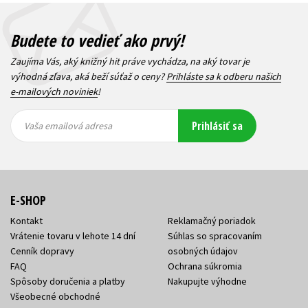
Budete to vedieť ako prvý!
Zaujíma Vás, aký knižný hit práve vychádza, na aký tovar je
výhodná zľava, aká beží súťaž o ceny?
Prihláste sa k odberu našich
e-mailových noviniek
!
Vaša
Vaša
Prihlásiť sa
emailová
emailová
Vaša emailová adresa
adresa
adresa
E-SHOP
Kontakt
Reklamačný poriadok
Vrátenie tovaru v lehote 14 dní
Súhlas so spracovaním
Cenník dopravy
osobných údajov
FAQ
Ochrana súkromia
Spôsoby doručenia a platby
Nakupujte výhodne
Všeobecné obchodné