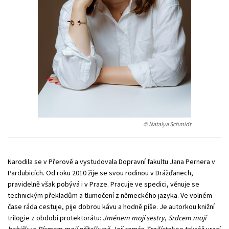
Technické vedy
Učebnice
Umenie a kultúra
Výchova a pedagogika
Young adult
Young adult (SK)
Zdravie a životný štýl
Všetky tituly
© Natalya Schmidt
Narodila se v Přerově a vystudovala Dopravní fakultu Jana Pernera v
Pardubicích. Od roku 2010 žije se svou rodinou v Drážďanech,
pravidelně však pobývá i v Praze. Pracuje ve spedici, věnuje se
technickým překladům a tlumočení z německého jazyka. Ve volném
čase ráda cestuje, pije dobrou kávu a hodně píše. Je autorkou knižní
trilogie z období protektorátu:
Jménem mojí sestry
,
Srdcem mojí