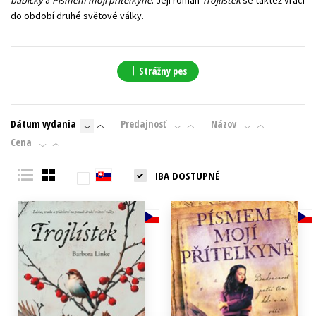
babičky
a
Písmem mojí přítelkyně
. Její román
Trojlístek
se taktéž vrací
do období druhé světové války.
Strážny pes
Dátum vydania
Predajnosť
Názov
Cena
IBA DOSTUPNÉ