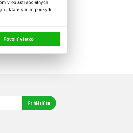
om v oblasti sociálnych
mi, ktoré ste im poskytli
Povoliť všetko
Prihlásiť sa