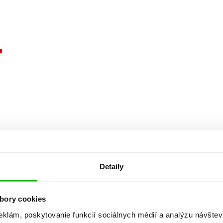
Počítače
dy
Young adult
Poézia
Young adult (SK)
Populárno - náučná pre dospelých
Zdravie a životný štýl
Populárno - náučné pre deti
Všetky tituly
Detaily
bory cookies
eklám, poskytovanie funkcií sociálnych médií a analýzu návšte