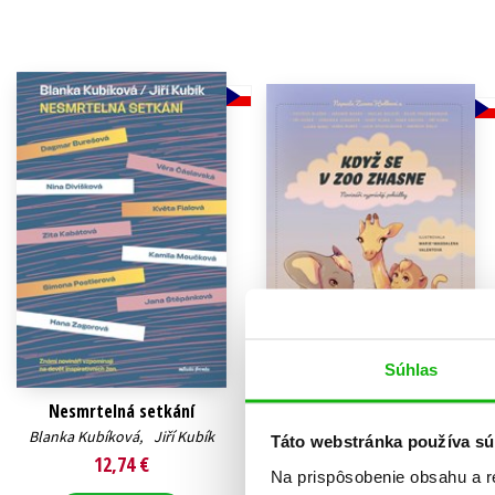
Humanitné a spoločenské ve
Auto - moto
Jazyky
Beletria pre deti
Kalendáre, diáre
Beletria pre dospelých
Kariéra a osobný rozvoj
Súhlas
Nesmrtelná setkání
Když se v zoo zhasne
Blanka Kubíková
,
Jiří Kubík
Zuzana Hodková
,
Táto webstránka používa sú
Vojtěch Blažek
,
12,74 €
Václav Dolejší
,
Na prispôsobenie obsahu a r
Silvie Friedmannová
,