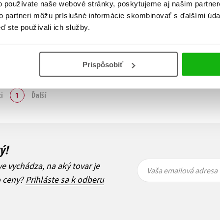
o používate naše webové stránky, poskytujeme aj našim partner
to partneri môžu príslušné informácie skombinovať s ďalšími údaj
ď ste používali ich služby.
Prispôsobiť
Zobraz záznamov
i
1
Ďalší
ý!
Vaša
Vaša
ve vychádza, na aký tovar je
emailová
emailová
Vaša emailová adresa
adresa
adresa
o ceny?
Prihláste sa k odberu