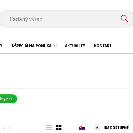
Hľadaný výraz
HY
✨ŠPECIÁLNA PONUKA
AKTUALITY
KONTAKT
Predškoláci
Komiks
Príroda a záhrada
Krížovky
Prírodné vedy
Kuchárske knihy
Technické vedy
žny pes
New Adult
Učebnice
Obchod a ekonómia
Umenie a kultúra
Ostatné
IBA DOSTUPNÉ
Výchova a pedagogika