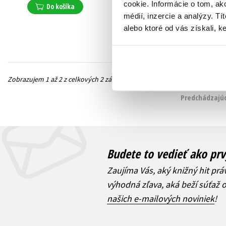
10,19 €
cookie. Informácie o tom, ak
Jiří Hošek
,
Janek Kroupa
,
Do košíka
Jiří Kubík
,
Lucie Stuchlíková
,
médií, inzercie a analýzy. Tí
Luděk Mádl
,
Josef Klíma
,
Do košíka
alebo ktoré od vás získali, ke
Jaromír Bosák
,
Veronika Jonášová
,
Janek Rubeš
,
Jindřich Šídlo
Zobrazujem 1 až 2 z celkových 2 záznamov
Predchádzajúc
Budete to vedieť ako prv
Zaujíma Vás, aký knižný hit prá
výhodná zľava, aká beží súťaž 
našich e-mailových noviniek
!