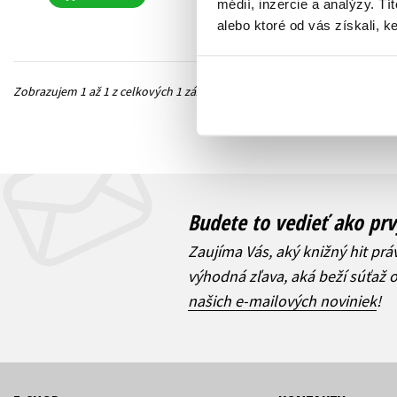
médií, inzercie a analýzy. Tí
alebo ktoré od vás získali, ke
Zobrazujem 1 až 1 z celkových 1 záznamov
Predchádzajúc
Budete to vedieť ako prv
Zaujíma Vás, aký knižný hit prá
výhodná zľava, aká beží súťaž 
našich e-mailových noviniek
!