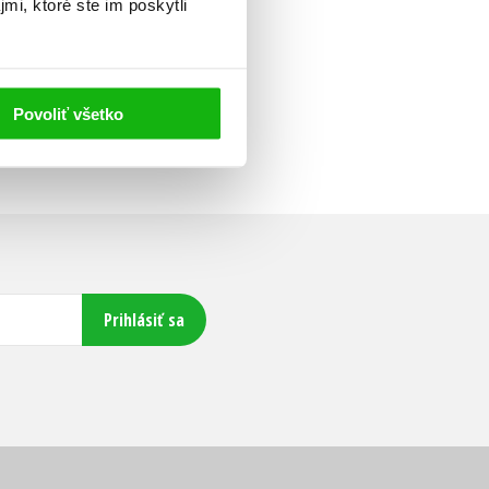
mi, ktoré ste im poskytli
Povoliť všetko
Prihlásiť sa