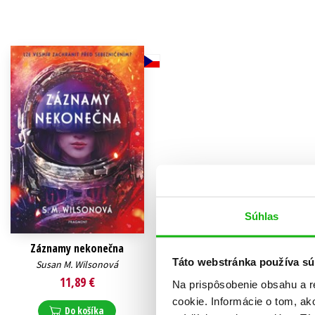
Humanitné a spoločenské ve
Auto - moto
Jazyky
Beletria pre deti
Kalendáre, diáre
Beletria pre dospelých
Kariéra a osobný rozvoj
Súhlas
Záznamy nekonečna
Táto webstránka používa sú
Susan M. Wilsonová
11,89 €
Na prispôsobenie obsahu a r
cookie. Informácie o tom, ak
Do košíka