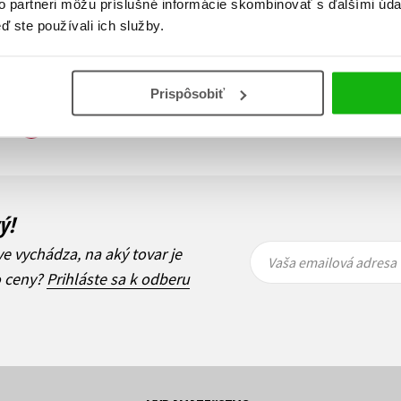
to partneri môžu príslušné informácie skombinovať s ďalšími údaj
ď ste používali ich služby.
Prispôsobiť
Zobraz záznamov
i
1
Ďalší
ý!
Vaša
Vaša
ve vychádza, na aký tovar je
emailová
emailová
Vaša emailová adresa
adresa
adresa
o ceny?
Prihláste sa k odberu