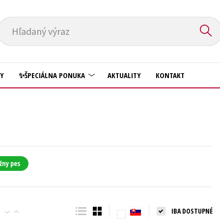
Hľadaný výraz
HY
✨ŠPECIÁLNA PONUKA
AKTUALITY
KONTAKT
Predškoláci
Komiks
Príroda a záhrada
Krížovky
Prírodné vedy
Kuchárske knihy
Technické vedy
žny pes
New Adult
Učebnice
Obchod a ekonómia
Umenie a kultúra
Ostatné
IBA DOSTUPNÉ
Výchova a pedagogika