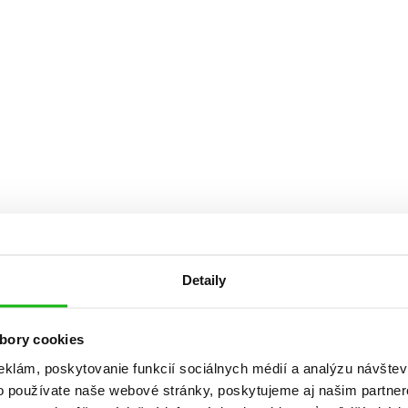
Počítače
dy
Young adult
Poézia
Young adult (SK)
Populárno - náučná pre dospelých
Zdravie a životný štýl
Populárno - náučné pre deti
Všetky tituly
Detaily
bory cookies
eklám, poskytovanie funkcií sociálnych médií a analýzu návšte
o používate naše webové stránky, poskytujeme aj našim partner