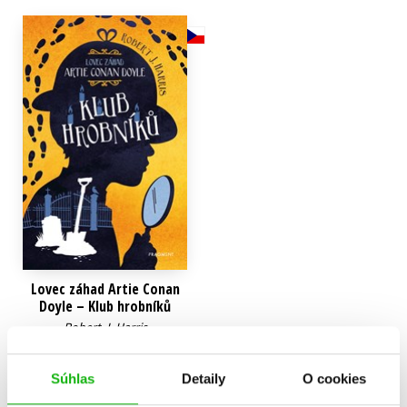
Technické vedy
Učebnice
Umenie a kultúra
Výchova a pedagogika
Young adult
Young adult (SK)
Zdravie a životný štýl
Všetky tituly
Lovec záhad Artie Conan
Doyle – Klub hrobníků
Robert J. Harris
8,49 €
Súhlas
Detaily
O cookies
Do košíka