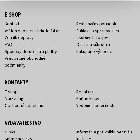
E-SHOP
Kontakt
Reklamačný poriadok
Vrátenie tovaru v lehote 14 dní
Súhlas so spracovaním
Cenník dopravy
osobných údajov
FAQ
Ochrana súkromia
Spôsoby doručenia a platby
Nakupujte výhodne
Všeobecné obchodné
podmienky
KONTAKTY
E-shop
Redakcia
Marketing
Knižné kluby
Obchodné oddelenie
Vedenie spoločnosti
VYDAVATEĽSTVO
O nás
Informácie pre kníhkupectvá a
Knižné novinky
knižnice