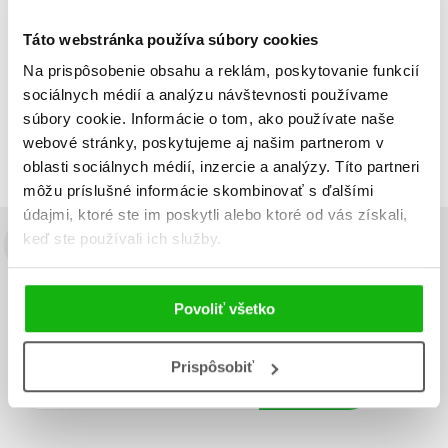
Táto webstránka používa súbory cookies
Na prispôsobenie obsahu a reklám, poskytovanie funkcií
Zobraz záznamov
sociálnych médií a analýzu návštevnosti používame
Zobrazujem 1 až 1 z celkových 1 záznamov
súbory cookie. Informácie o tom, ako používate naše
webové stránky, poskytujeme aj našim partnerom v
Predchádzajúci
1
Ďalší
oblasti sociálnych médií, inzercie a analýzy. Títo partneri
môžu príslušné informácie skombinovať s ďalšími
údajmi, ktoré ste im poskytli alebo ktoré od vás získali,
keď ste používali ich služby.
Budete to vedieť ako prvý!
Zaujíma Vás, aký knižný hit práve vychádza, na aký tovar je
Povoliť všetko
výhodná zľava, aká beží súťaž o ceny?
Prihláste sa k odberu našich
e-mailových noviniek
!
Prispôsobiť
Vaša
Vaša
Prihlásiť sa
emailová
emailová
Vaša emailová adresa
adresa
adresa