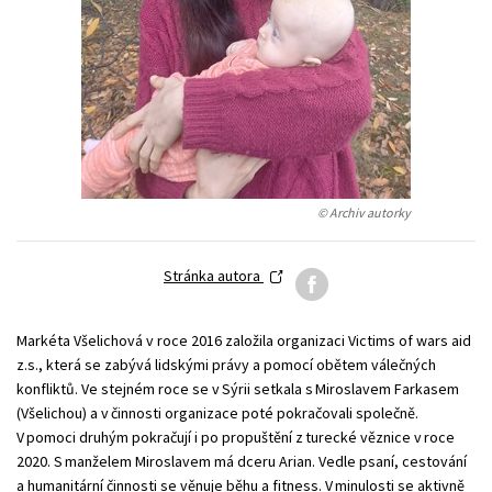
Technické vedy
Učebnice
Umenie a kultúra
Výchova a pedagogika
Young adult
Young adult (SK)
Zdravie a životný štýl
Všetky tituly
© Archiv autorky
Stránka autora
Markéta Všelichová v roce 2016 založila organizaci Victims of wars aid
z.s., která se zabývá lidskými právy a pomocí obětem válečných
konfliktů. Ve stejném roce se v Sýrii setkala s Miroslavem Farkasem
(Všelichou) a v činnosti organizace poté pokračovali společně.
V pomoci druhým pokračují i po propuštění z turecké věznice v roce
2020. S manželem Miroslavem má dceru Arian. Vedle psaní, cestování
a humanitární činnosti se věnuje běhu a fitness. V minulosti se aktivně