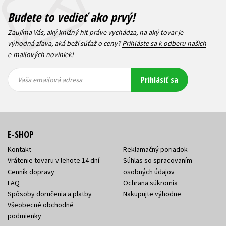
Budete to vedieť ako prvý!
Zaujíma Vás, aký knižný hit práve vychádza, na aký tovar je
výhodná zľava, aká beží súťaž o ceny?
Prihláste sa k odberu našich
e-mailových noviniek
!
Vaša
Vaša
Prihlásiť sa
emailová
emailová
Vaša emailová adresa
adresa
adresa
E-SHOP
Kontakt
Reklamačný poriadok
Vrátenie tovaru v lehote 14 dní
Súhlas so spracovaním
Cenník dopravy
osobných údajov
FAQ
Ochrana súkromia
Spôsoby doručenia a platby
Nakupujte výhodne
Všeobecné obchodné
podmienky