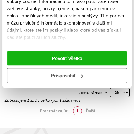
súbory cookie. Informácie o tom, ako používate naše
webové stránky, poskytujeme aj našim partnerom v
oblasti sociálnych médií, inzercie a analýzy. Títo partneri
môžu príslušné informácie skombinovať s ďalšími
údajmi, ktoré ste im poskytli alebo ktoré od vás získali,
Bojovali jsme za lidskost
keď ste používali ich služby.
Markéta Všelichová
14,02 €
Povoliť všetko
Do košíka
Prispôsobiť
Zobraz záznamov
Zobrazujem 1 až 1 z celkových 1 záznamov
Predchádzajúci
1
Ďalší