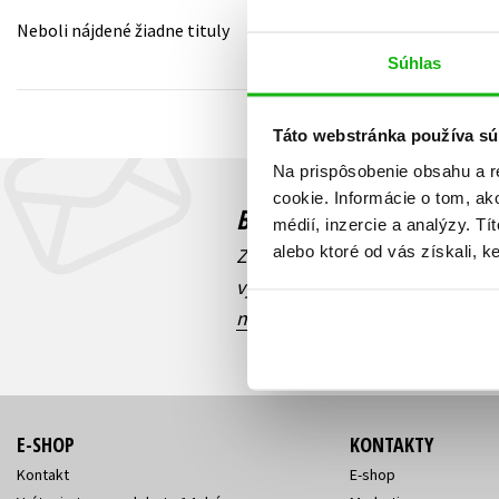
Neboli nájdené žiadne tituly
Humanitné a spoločenské ve
Auto - moto
Súhlas
Jazyky
Beletria pre deti
Kalendáre, diáre
Táto webstránka používa sú
Beletria pre dospelých
Kariéra a osobný rozvoj
Na prispôsobenie obsahu a r
cookie. Informácie o tom, ak
Budete to vedieť ako prv
médií, inzercie a analýzy. Tí
alebo ktoré od vás získali, ke
Zaujíma Vás, aký knižný hit prá
výhodná zľava, aká beží súťaž 
našich e-mailových noviniek
!
E-SHOP
KONTAKTY
Kontakt
E-shop