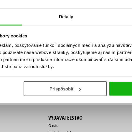
Počítače
dy
Young adult
Poézia
Detaily
Young adult (SK)
Populárno - náučná pre dospelých
Zdravie a životný štýl
Populárno - náučné pre deti
bory cookies
eklám, poskytovanie funkcií sociálnych médií a analýzu návšte
o používate naše webové stránky, poskytujeme aj našim partner
ý!
to partneri môžu príslušné informácie skombinovať s ďalšími údaj
Všetky tituly
Vaša
Vaša
ď ste používali ich služby.
ve vychádza, na aký tovar je
emailová
emailová
Vaša emailová adresa
adresa
adresa
o ceny?
Prihláste sa k odberu
Prispôsobiť
VYDAVATEĽSTVO
O nás