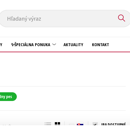
Hľadaný výraz
HY
✨ŠPECIÁLNA PONUKA
AKTUALITY
KONTAKT
Predškoláci
Komiks
Príroda a záhrada
Krížovky
Prírodné vedy
Kuchárske knihy
Technické vedy
žny pes
New Adult
Učebnice
Obchod a ekonómia
Umenie a kultúra
Ostatné
IBA DOSTUPNÉ
Výchova a pedagogika