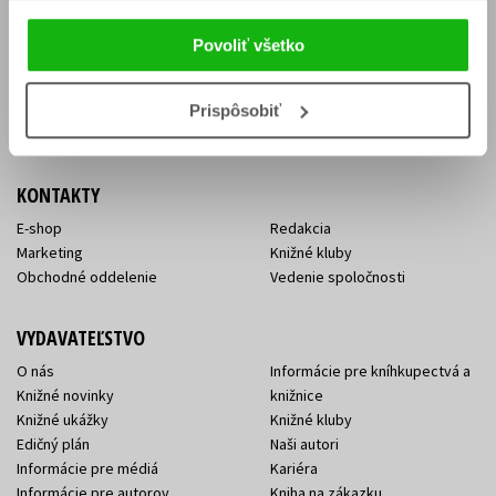
Vrátenie tovaru v lehote 14 dní
Súhlas so spracovaním
Cenník dopravy
osobných údajov
Povoliť všetko
FAQ
Ochrana súkromia
Spôsoby doručenia a platby
Nakupujte výhodne
Všeobecné obchodné
Prispôsobiť
podmienky
KONTAKTY
E-shop
Redakcia
Marketing
Knižné kluby
Obchodné oddelenie
Vedenie spoločnosti
VYDAVATEĽSTVO
O nás
Informácie pre kníhkupectvá a
Knižné novinky
knižnice
Knižné ukážky
Knižné kluby
Edičný plán
Naši autori
Informácie pre médiá
Kariéra
Informácie pre autorov
Kniha na zákazku