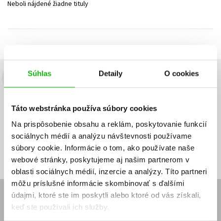
Neboli nájdené žiadne tituly
Technické vedy
Učebnice
Umenie a kultúra
Výchova a pedagogika
Young adult
Young adult (SK)
Zdravie a životný štýl
Všetky tituly
Súhlas
Detaily
O cookies
Budete to vedieť ako prvý!
Zaujíma Vás, aký knižný hit práve vychádza, na aký tovar je
Táto webstránka používa súbory cookies
výhodná zľava, aká beží súťaž o ceny?
Prihláste sa k odberu našich
e-mailových noviniek
!
Na prispôsobenie obsahu a reklám, poskytovanie funkcií
sociálnych médií a analýzu návštevnosti používame
Vaša
Vaša
Prihlásiť sa
emailová
emailová
Vaša emailová adresa
súbory cookie. Informácie o tom, ako používate naše
adresa
adresa
webové stránky, poskytujeme aj našim partnerom v
oblasti sociálnych médií, inzercie a analýzy. Títo partneri
môžu príslušné informácie skombinovať s ďalšími
údajmi, ktoré ste im poskytli alebo ktoré od vás získali,
E-SHOP
keď ste používali ich služby.
Kontakt
Reklamačný poriadok