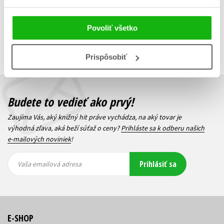
Zobraz záznamov
Povoliť všetko
Zobrazujem 1 až 4 z celkových 4 záznamov
Predchádzajúci
1
Ďalší
Prispôsobiť
Budete to vedieť ako prvý!
Zaujíma Vás, aký knižný hit práve vychádza, na aký tovar je
výhodná zľava, aká beží súťaž o ceny?
Prihláste sa k odberu našich
e-mailových noviniek
!
Vaša
Vaša
Prihlásiť sa
emailová
emailová
Vaša emailová adresa
adresa
adresa
E-SHOP