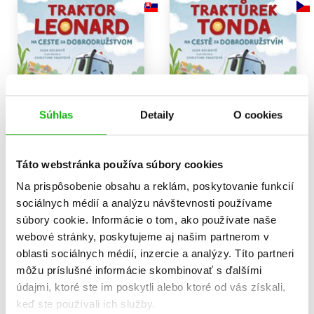
Súhlas
Detaily
O cookies
Táto webstránka používa súbory cookies
Traktor Leonard na ceste
Traktůrek Tonda na cestě
za dobrodružstvom (2.
za dobrodružstvím
Na prispôsobenie obsahu a reklám, poskytovanie funkcií
akosť)
Suza Kolbová
sociálnych médií a analýzu návštevnosti používame
Suza Kolbová
8,49 €
súbory cookie. Informácie o tom, ako používate naše
6,50 €
webové stránky, poskytujeme aj našim partnerom v
Do košíka
oblasti sociálnych médií, inzercie a analýzy. Títo partneri
Do košíka
môžu príslušné informácie skombinovať s ďalšími
údajmi, ktoré ste im poskytli alebo ktoré od vás získali,
keď ste používali ich služby.