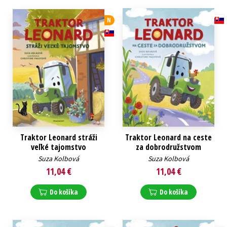
Technické vedy
Učebnice
Umenie a kultúra
N
Výchova a pedagogika
Young adult
Young adult (SK)
Zdravie a životný štýl
Všetky tituly
Traktor Leonard stráži
Traktor Leonard na ceste
veľké tajomstvo
za dobrodružstvom
Suza Kolbová
Suza Kolbová
11,04 €
11,04 €
Do košíka
Do košíka