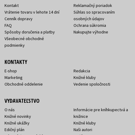
Kontakt
Reklamačný poriadok
Vrátenie tovaru v lehote 14 dní
Súhlas so spracovaním
Cenník dopravy
osobných údajov
FAQ
Ochrana súkromia
Spôsoby doručenia a platby
Nakupujte výhodne
Všeobecné obchodné
podmienky
KONTAKTY
E-shop
Redakcia
Marketing
Knižné kluby
Obchodné oddelenie
Vedenie spoločnosti
VYDAVATEĽSTVO
O nás
Informácie pre kníhkupectvá a
Knižné novinky
knižnice
Knižné ukážky
Knižné kluby
Edičný plán
Naši autori