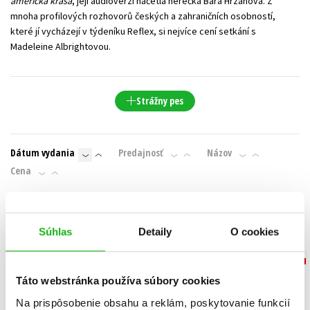
americká krása
, její audioverzi načetla herečka Bára Hrzánová. Z
mnoha profilových rozhovorů českých a zahraničních osobností,
které jí vycházejí v týdeníku Reflex, si nejvíce cení setkání s
Madeleine Albrightovou.
Strážny pes
Dátum vydania
Predajnosť
Názov
Cena
IBA DOSTUPNÉ
Súhlas
Detaily
O cookies
Táto webstránka používa súbory cookies
Na prispôsobenie obsahu a reklám, poskytovanie funkcií