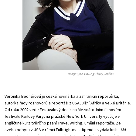
Technické vedy
Učebnice
Umenie a kultúra
Výchova a pedagogika
Young adult
Young adult (SK)
Zdravie a životný štýl
Všetky tituly
© Nguyen Phung Thao, Reflex
Veronika Bednářová je česká novinářka a zahraniční reportérka,
autorka řady rozhovorů a reportáží z USA, Jižní Afriky a Velké Británie.
Od roku 2002 vede Festivalový deník na Mezinárodním filmovém
festivalu Karlovy Vary, na pražské New York University vyučuje v
angličtině kurz tvůrčího psaní Travel Writing, umění reportáže. Ze
svého pobytu v USA v rámci Fulbrightova stipendia vydala knihu
Má