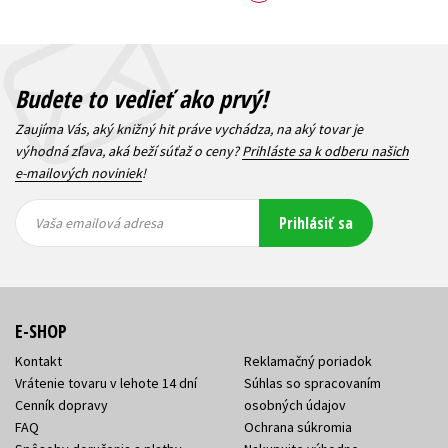
Budete to vedieť ako prvý!
Zaujíma Vás, aký knižný hit práve vychádza, na aký tovar je
výhodná zľava, aká beží súťaž o ceny?
Prihláste sa k odberu našich
e-mailových noviniek
!
Vaša
Vaša
Prihlásiť sa
emailová
emailová
Vaša emailová adresa
adresa
adresa
E-SHOP
Kontakt
Reklamačný poriadok
Vrátenie tovaru v lehote 14 dní
Súhlas so spracovaním
Cenník dopravy
osobných údajov
FAQ
Ochrana súkromia