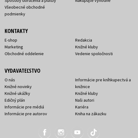
Spôsoby doručenia a platby
Nakupujte výhodne
Všeobecné obchodné
podmienky
KONTAKTY
E-shop
Redakcia
Marketing
Knižné kluby
Obchodné oddelenie
Vedenie spoločnosti
VYDAVATEĽSTVO
O nás
Informácie pre kníhkupectvá a
Knižné novinky
knižnice
Knižné ukážky
Knižné kluby
Edičný plán
Naši autori
Informácie pre médiá
Kariéra
Informácie pre autorov
Kniha na zákazku