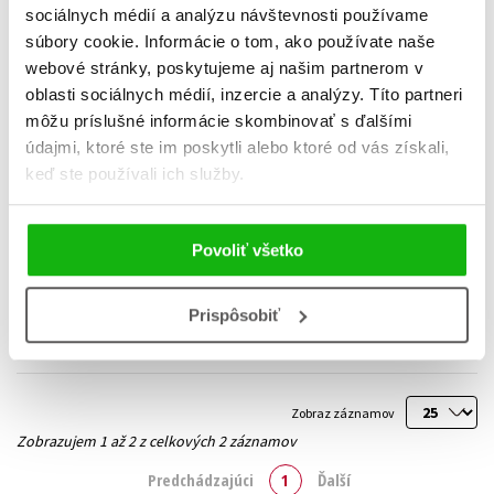
sociálnych médií a analýzu návštevnosti používame
súbory cookie. Informácie o tom, ako používate naše
webové stránky, poskytujeme aj našim partnerom v
oblasti sociálnych médií, inzercie a analýzy. Títo partneri
môžu príslušné informácie skombinovať s ďalšími
údajmi, ktoré ste im poskytli alebo ktoré od vás získali,
U mě pořád dobrý
Tereza
keď ste používali ich služby.
Jan Hřebejk
,
Tereza Maxová
,
Veronika Bednářová
Veronika Bednářová
14,02 €
22,09 €
Povoliť všetko
Do košíka
Do košíka
Prispôsobiť
Zobraz záznamov
Zobrazujem 1 až 2 z celkových 2 záznamov
Predchádzajúci
1
Ďalší