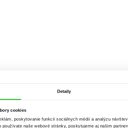
Počítače
dy
Young adult
Poézia
Young adult (SK)
Populárno - náučná pre dospelých
Zdravie a životný štýl
Populárno - náučné pre deti
Všetky tituly
Detaily
bory cookies
eklám, poskytovanie funkcií sociálnych médií a analýzu návšte
o používate naše webové stránky, poskytujeme aj našim partner