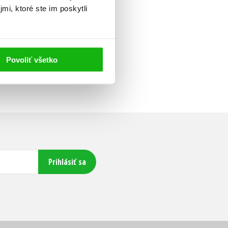
mi, ktoré ste im poskytli
Povoliť všetko
Prihlásiť sa