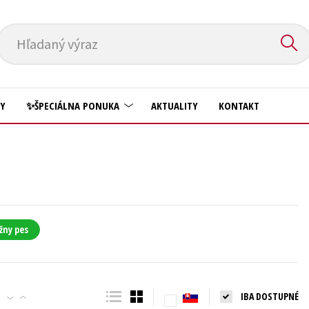
Hľadaný výraz
HY
✨ŠPECIÁLNA PONUKA
AKTUALITY
KONTAKT
Predškoláci
Komiks
Príroda a záhrada
Krížovky
Prírodné vedy
Kuchárske knihy
Technické vedy
žny pes
New Adult
Učebnice
Obchod a ekonómia
Umenie a kultúra
Ostatné
IBA DOSTUPNÉ
Výchova a pedagogika