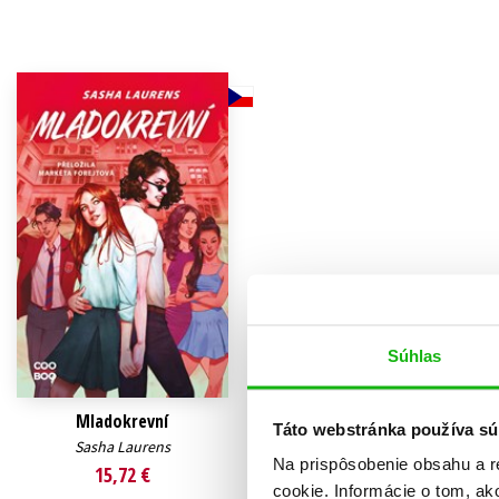
Humanitné a spoločenské ve
Auto - moto
Jazyky
Beletria pre deti
Kalendáre, diáre
Beletria pre dospelých
Kariéra a osobný rozvoj
Súhlas
Mladokrevní
Táto webstránka používa sú
Sasha Laurens
Na prispôsobenie obsahu a r
15,72 €
cookie. Informácie o tom, ak