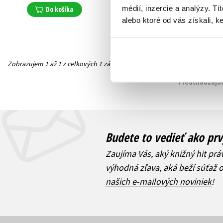
médií, inzercie a analýzy. Tí
Do košíka
alebo ktoré od vás získali, ke
Zobrazujem 1 až 1 z celkových 1 záznamov
Predchádzajúc
Budete to vedieť ako prv
Zaujíma Vás, aký knižný hit prá
výhodná zľava, aká beží súťaž 
našich e-mailových noviniek
!