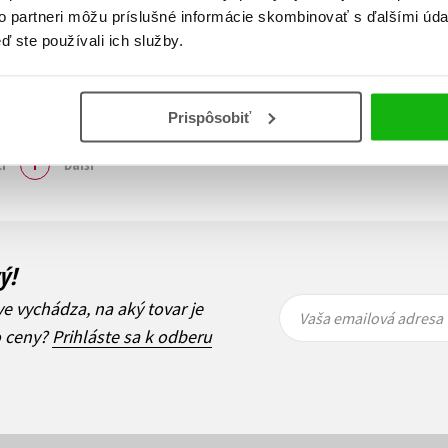
to partneri môžu príslušné informácie skombinovať s ďalšími údaj
ď ste používali ich služby.
Prispôsobiť
Zobraz záznamov
i
1
Ďalší
ý!
Vaša
Vaša
ve vychádza, na aký tovar je
emailová
emailová
Vaša emailová adresa
adresa
adresa
o ceny?
Prihláste sa k odberu