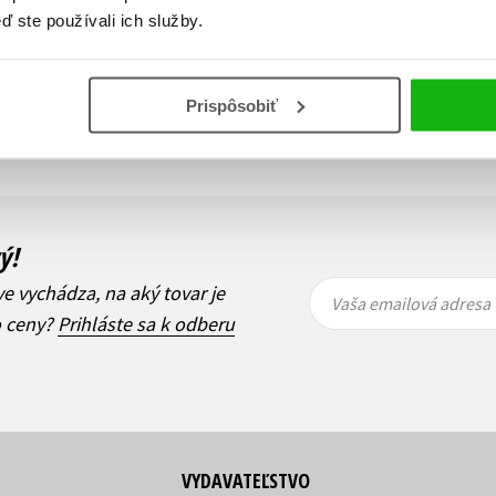
ď ste používali ich služby.
Zobraz záznamov
Prispôsobiť
i
1
Ďalší
ý!
Vaša
Vaša
ve vychádza, na aký tovar je
emailová
emailová
Vaša emailová adresa
adresa
adresa
o ceny?
Prihláste sa k odberu
VYDAVATEĽSTVO