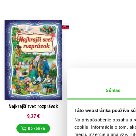
Humanitné a spoločenské ve
Auto - moto
Jazyky
Beletria pre deti
Kalendáre, diáre
Beletria pre dospelých
Kariéra a osobný rozvoj
Súhlas
Najkrajší svet rozprávok
Táto webstránka používa sú
9,27 €
Na prispôsobenie obsahu a r
cookie. Informácie o tom, ak
Do košíka
médií, inzercie a analýzy. Tí