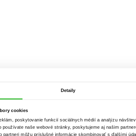
Počítače
dy
Young adult
Poézia
Young adult (SK)
Populárno - náučná pre dospelých
Zdravie a životný štýl
Populárno - náučné pre deti
Všetky tituly
Detaily
bory cookies
eklám, poskytovanie funkcií sociálnych médií a analýzu návšte
o používate naše webové stránky, poskytujeme aj našim partner
to partneri môžu príslušné informácie skombinovať s ďalšími údaj