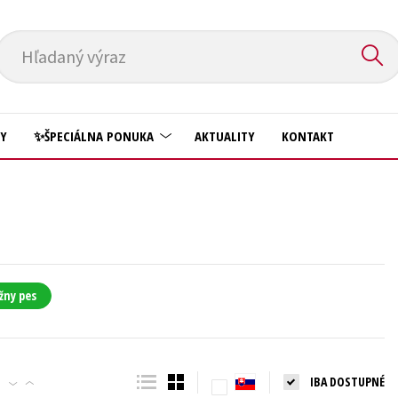
Hľadaný výraz
HY
✨ŠPECIÁLNA PONUKA
AKTUALITY
KONTAKT
Predškoláci
Komiks
Príroda a záhrada
Krížovky
Prírodné vedy
Kuchárske knihy
Technické vedy
žny pes
New Adult
Učebnice
Obchod a ekonómia
Umenie a kultúra
Ostatné
IBA DOSTUPNÉ
Výchova a pedagogika