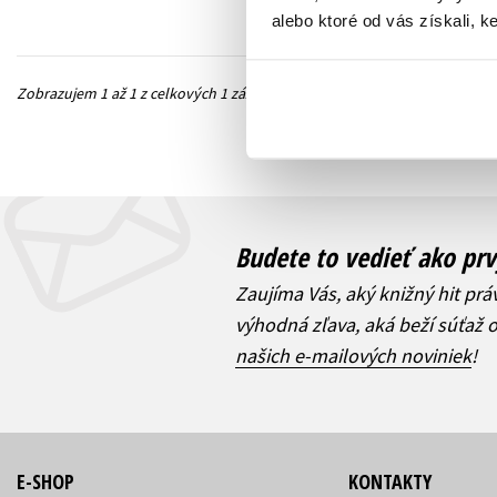
alebo ktoré od vás získali, ke
Zobrazujem 1 až 1 z celkových 1 záznamov
Predchádzajúc
Budete to vedieť ako prv
Zaujíma Vás, aký knižný hit prá
výhodná zľava, aká beží súťaž 
našich e-mailových noviniek
!
E-SHOP
KONTAKTY