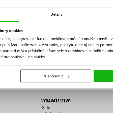
Počítače
dy
Young adult
Poézia
Detaily
Young adult (SK)
Populárno - náučná pre dospelých
Zdravie a životný štýl
Populárno - náučné pre deti
bory cookies
eklám, poskytovanie funkcií sociálnych médií a analýzu návšte
o používate naše webové stránky, poskytujeme aj našim partner
ý!
to partneri môžu príslušné informácie skombinovať s ďalšími údaj
Všetky tituly
Vaša
Vaša
ď ste používali ich služby.
ve vychádza, na aký tovar je
emailová
emailová
Vaša emailová adresa
adresa
adresa
o ceny?
Prihláste sa k odberu
Prispôsobiť
VYDAVATEĽSTVO
O nás