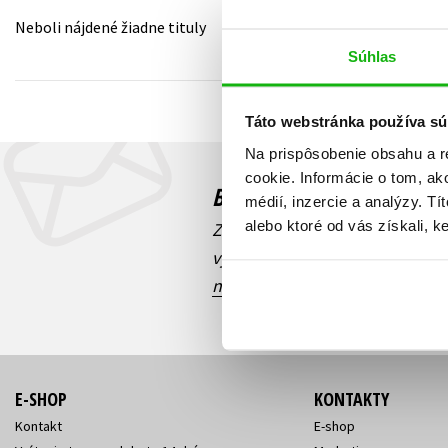
Neboli nájdené žiadne tituly
Humanitné a spoločenské ve
Auto - moto
Súhlas
Jazyky
Beletria pre deti
Kalendáre, diáre
Táto webstránka používa sú
Beletria pre dospelých
Kariéra a osobný rozvoj
Na prispôsobenie obsahu a r
cookie. Informácie o tom, ak
Budete to vedieť ako prv
médií, inzercie a analýzy. Tí
alebo ktoré od vás získali, ke
Zaujíma Vás, aký knižný hit prá
výhodná zľava, aká beží súťaž 
našich e-mailových noviniek
!
E-SHOP
KONTAKTY
Kontakt
E-shop