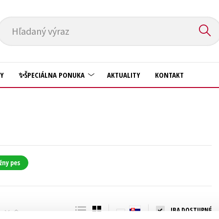
Hľadaný výraz
HY
✨ŠPECIÁLNA PONUKA
AKTUALITY
KONTAKT
Predškoláci
Komiks
Príroda a záhrada
Krížovky
Prírodné vedy
Kuchárske knihy
Technické vedy
žny pes
New Adult
Učebnice
Obchod a ekonómia
Umenie a kultúra
Ostatné
IBA DOSTUPNÉ
Výchova a pedagogika