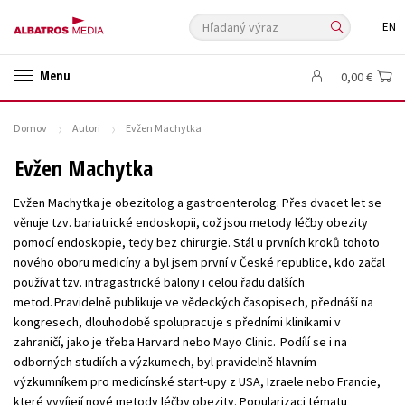
Hľadaný výraz
EN
🛍️ Darčekové poukazy
✍️Knihy s podpisom
Menu
0,00 €
🎁 Limitované balíčky
🔥 Výhodné predpredaje
🏷️ Zlacnené knihy
⚔️ Zaklínač na CD
🔖Outlet knihy
Domov
Autori
Evžen Machytka
Auto - moto
Beletria pre deti
Beletria pre dospelých
Evžen Machytka
Cestovanie
Darčekové publikácie
Digitálna fotografia
Evžen Machytka je obezitolog a gastroenterolog. Přes dvacet let se
Doplnkový sortiment
Ezoterika a duchovný svet
věnuje tzv. bariatrické endoskopii, což jsou metody léčby obezity
pomocí endoskopie, tedy bez chirurgie. Stál u prvních kroků tohoto
História a military
Hobby
Humanitné a spoločenské vedy
nového oboru medicíny a byl jsem první v České republice, kdo začal
Jazyky
Kalendáre, diáre
Kariéra a osobný rozvoj
Komiks
používat tzv. intragastrické balony i celou řadu dalších
metod. Pravidelně publikuje ve vědeckých časopisech, přednáší na
Krížovky
Kuchárske knihy
New Adult
Obchod a ekonómia
kongresech, dlouhodobě spolupracuje s předními klinikami v
Ostatné
Počítače
Poézia
zahraničí, jako je třeba Harvard nebo Mayo Clinic. Podílí se i na
odborných studiích a výzkumech, byl pravidelně hlavním
Populárno - náučná pre dospelých
Populárno - náučné pre deti
výzkumníkem pro medicínské start-upy z USA, Izraele nebo Francie,
Predškoláci
Príroda a záhrada
Prírodné vedy
které vyvíjejí nové metody léčby obezity. Popularizaci tématu