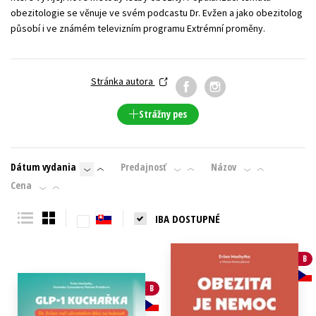
obezitologie se věnuje ve svém podcastu Dr. Evžen a jako obezitolog
Technické vedy
Učebnice
Umenie a kultúra
působí i ve známém televizním programu Extrémní proměny.
Výchova a pedagogika
Young adult
Young adult (SK)
Zdravie a životný štýl
Stránka autora
Všetky tituly
Strážny pes
Dátum vydania
Predajnosť
Názov
Cena
IBA DOSTUPNÉ
B
B