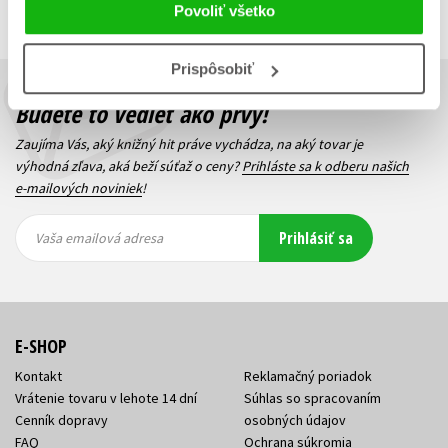
Predchádzajúci
1
Ďalší
Povoliť všetko
Prispôsobiť
Budete to vedieť ako prvý!
Zaujíma Vás, aký knižný hit práve vychádza, na aký tovar je
výhodná zľava, aká beží súťaž o ceny?
Prihláste sa k odberu našich
e-mailových noviniek
!
Vaša
Vaša
Prihlásiť sa
emailová
emailová
Vaša emailová adresa
adresa
adresa
E-SHOP
Kontakt
Reklamačný poriadok
Vrátenie tovaru v lehote 14 dní
Súhlas so spracovaním
Cenník dopravy
osobných údajov
FAQ
Ochrana súkromia