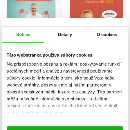
Súhlas
Detaily
O cookies
GLP-1 kuchařka
Obezita je nemoc
Táto webstránka používa súbory cookies
Evžen Machytka
Marie Machytková
,
Evžen Machytka
16,99 €
Na prispôsobenie obsahu a reklám, poskytovanie funkcií
14,02 €
sociálnych médií a analýzu návštevnosti používame
Do košíka
súbory cookie. Informácie o tom, ako používate naše
Do košíka
webové stránky, poskytujeme aj našim partnerom v
oblasti sociálnych médií, inzercie a analýzy. Títo partneri
môžu príslušné informácie skombinovať s ďalšími
údajmi, ktoré ste im poskytli alebo ktoré od vás získali,
keď ste používali ich služby.
Zobraz záznamov
Zobrazujem 1 až 2 z celkových 2 záznamov