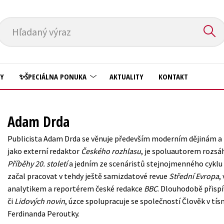
Hľadaný výraz
HY
✨ŠPECIÁLNA PONUKA
AKTUALITY
KONTAKT
Predškoláci
Komiks
Adam Drda
Príroda a záhrada
Krížovky
Publicista Adam Drda se věnuje především moderním dějinám a
Prírodné vedy
jako externí redaktor
Českého rozhlasu
, je spoluautorem rozs
Kuchárske knihy
Příběhy 20. století
a jedním ze scenáristů stejnojmenného cyklu Č
Technické vedy
New Adult
začal pracovat v tehdy ještě samizdatové revue
Střední Evropa
,
Učebnice
analytikem a reportérem české redakce
BBC
. Dlouhodobě přisp
Obchod a ekonómia
či
Lidových novin
, úzce spolupracuje se společností Člověk v tísn
Umenie a kultúra
Ostatné
Ferdinanda Peroutky.
Výchova a pedagogika