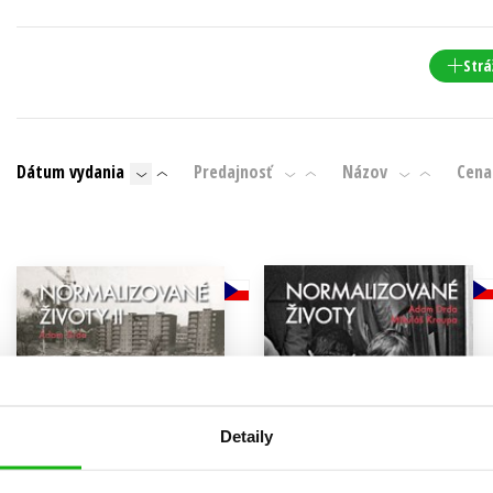
Počítače
dy
Young adult
Poézia
Strá
Young adult (SK)
Populárno - náučná pre dospelých
Zdravie a životný štýl
Populárno - náučné pre deti
Dátum vydania
Predajnosť
Názov
Cena
Všetky tituly
Detaily