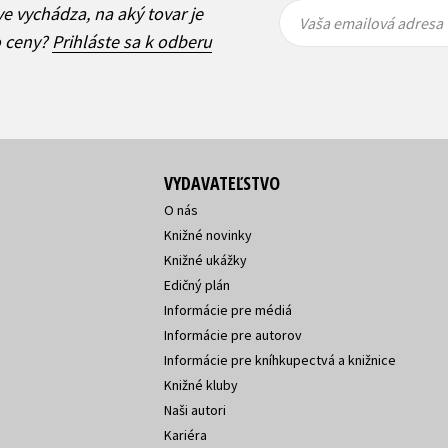
Vaša
Vaša
ve vychádza, na aký tovar je
emailová
emailová
Vaša emailová adresa
adresa
adresa
o ceny?
Prihláste sa k odberu
VYDAVATEĽSTVO
O nás
Knižné novinky
Knižné ukážky
Edičný plán
Informácie pre médiá
Informácie pre autorov
Informácie pre kníhkupectvá a knižnice
Knižné kluby
Naši autori
Kariéra