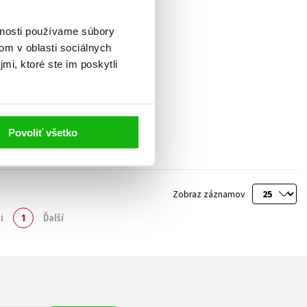
vnosti používame súbory
om v oblasti sociálnych
mi, ktoré ste im poskytli
Povoliť všetko
Zobraz záznamov
i
1
Ďalší