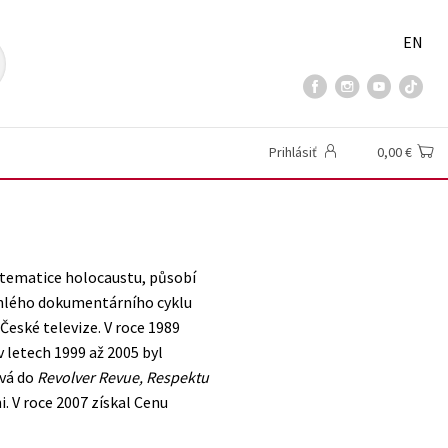
EN
Prihlásiť
0,00 €
 tematice holocaustu, působí
áhlého dokumentárního cyklu
eské televize. V roce 1989
 v letech 1999 až 2005 byl
ívá do
Revolver Revue, Respektu
i. V roce 2007 získal Cenu