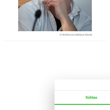
Humanitné a spoločenské ve
Auto - moto
Jazyky
Beletria pre deti
Kalendáre, diáre
Beletria pre dospelých
© Knihovna Václava Havla
Kariéra a osobný rozvoj
Súhlas