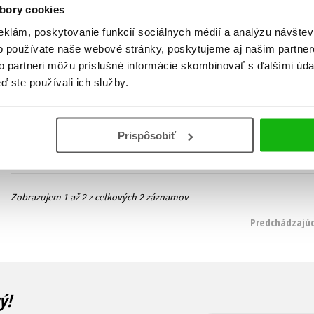
bory cookies
eklám, poskytovanie funkcií sociálnych médií a analýzu návšte
o používate naše webové stránky, poskytujeme aj našim partner
Normalizované životy II
Normalizované životy
to partneri môžu príslušné informácie skombinovať s ďalšími údaj
Adam Drda
Adam Drda
,
Mikuláš Kroupa
ď ste používali ich služby.
14,02 €
14,02 €
Do košíka
Do košíka
Prispôsobiť
Zobrazujem 1 až 2 z celkových 2 záznamov
Predchádzajúc
ý!