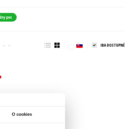
žny pes
IBA DOSTUPNÉ
O cookies