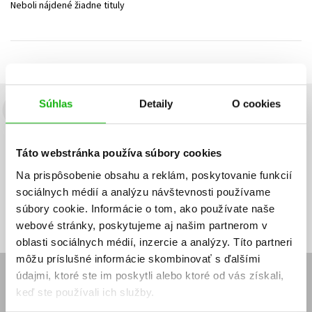
Neboli nájdené žiadne tituly
Technické vedy
Učebnice
Umenie a kultúra
Výchova a pedagogika
Young adult
Young adult (SK)
Zdravie a životný štýl
Všetky tituly
Súhlas
Detaily
O cookies
Budete to vedieť ako prvý!
Zaujíma Vás, aký knižný hit práve vychádza, na aký tovar je
Táto webstránka používa súbory cookies
výhodná zľava, aká beží súťaž o ceny?
Prihláste sa k odberu našich
e-mailových noviniek
!
Na prispôsobenie obsahu a reklám, poskytovanie funkcií
sociálnych médií a analýzu návštevnosti používame
Vaša
Vaša
Prihlásiť sa
emailová
emailová
Vaša emailová adresa
súbory cookie. Informácie o tom, ako používate naše
adresa
adresa
webové stránky, poskytujeme aj našim partnerom v
oblasti sociálnych médií, inzercie a analýzy. Títo partneri
môžu príslušné informácie skombinovať s ďalšími
údajmi, ktoré ste im poskytli alebo ktoré od vás získali,
E-SHOP
keď ste používali ich služby.
Kontakt
Reklamačný poriadok