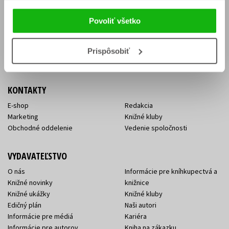
Vrátenie tovaru v lehote 14 dní
Súhlas so spracovaním
Cenník dopravy
osobných údajov
Povoliť všetko
FAQ
Ochrana súkromia
Spôsoby doručenia a platby
Nakupujte výhodne
Všeobecné obchodné
Prispôsobiť
podmienky
KONTAKTY
E-shop
Redakcia
Marketing
Knižné kluby
Obchodné oddelenie
Vedenie spoločnosti
VYDAVATEĽSTVO
O nás
Informácie pre kníhkupectvá a
Knižné novinky
knižnice
Knižné ukážky
Knižné kluby
Edičný plán
Naši autori
Informácie pre médiá
Kariéra
Informácie pre autorov
Kniha na zákazku