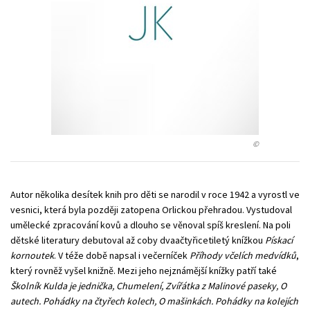
Technické vedy
Učebnice
Umenie a kultúra
Výchova a pedagogika
Young adult
Young adult (SK)
Zdravie a životný štýl
Všetky tituly
©
Autor několika desítek knih pro děti se narodil v roce 1942 a vyrostl ve
vesnici, která byla později zatopena Orlickou přehradou. Vystudoval
umělecké zpracování kovů a dlouho se věnoval spíš kreslení. Na poli
dětské literatury debutoval až coby dvaačtyřicetiletý knížkou
Pískací
kornoutek
. V téže době napsal i večerníček
Příhody včelích medvídků
,
který rovněž vyšel knižně. Mezi jeho nejznámější knížky patří také
Školník Kulda je jednička, Chumelení, Zvířátka z Malinové paseky, O
autech. Pohádky na čtyřech kolech, O mašinkách. Pohádky na kolejích