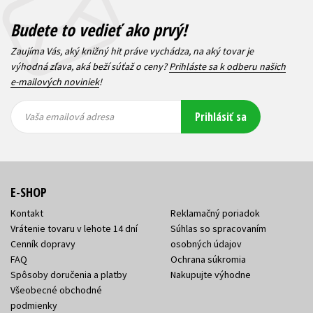
Budete to vedieť ako prvý!
Zaujíma Vás, aký knižný hit práve vychádza, na aký tovar je
výhodná zľava, aká beží súťaž o ceny?
Prihláste sa k odberu našich
e-mailových noviniek
!
Vaša
Vaša
Prihlásiť sa
emailová
emailová
Vaša emailová adresa
adresa
adresa
E-SHOP
Kontakt
Reklamačný poriadok
Vrátenie tovaru v lehote 14 dní
Súhlas so spracovaním
Cenník dopravy
osobných údajov
FAQ
Ochrana súkromia
Spôsoby doručenia a platby
Nakupujte výhodne
Všeobecné obchodné
podmienky