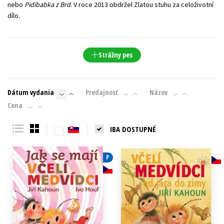
nebo
Pidibabka z Brd
. V roce 2013 obdržel Zlatou stuhu za celoživotní
dílo.
Strážny pes
Dátum vydania
Predajnosť
Názov
Cena
IBA DOSTUPNÉ
P