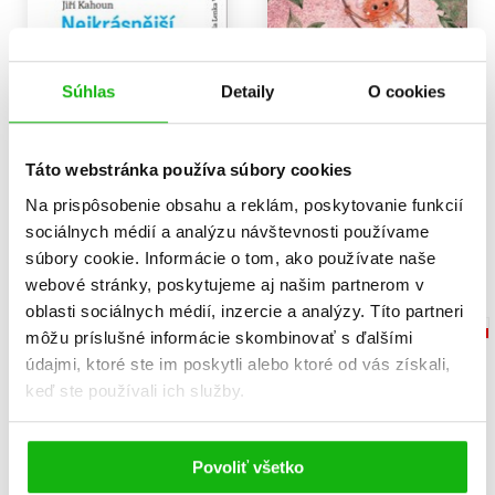
Súhlas
Detaily
O cookies
Nejkrásnější ostrov
Příhody včelích medvídků
Jiří Kahoun
Jiří Kahoun
,
Petr Skoumal
,
Zdeněk Svěrák
9,17 €
10,19 €
Táto webstránka používa súbory cookies
Do košíka
Na prispôsobenie obsahu a reklám, poskytovanie funkcií
Do košíka
sociálnych médií a analýzu návštevnosti používame
súbory cookie. Informácie o tom, ako používate naše
webové stránky, poskytujeme aj našim partnerom v
oblasti sociálnych médií, inzercie a analýzy. Títo partneri
môžu príslušné informácie skombinovať s ďalšími
údajmi, ktoré ste im poskytli alebo ktoré od vás získali,
keď ste používali ich služby.
Povoliť všetko