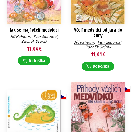
Jak se mají včelí medvídci
Včelí medvídci od jara do
zimy
Jiří Kahoun
,
Petr Skoumal
,
Zdeněk Svěrák
Jiří Kahoun
,
Petr Skoumal
,
Zdeněk Svěrák
11,04 €
11,04 €
Do košíka
Do košíka