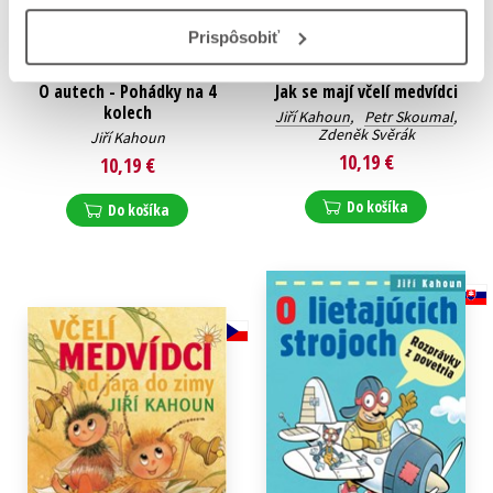
Prispôsobiť
O autech - Pohádky na 4
Jak se mají včelí medvídci
kolech
Jiří Kahoun
,
Petr Skoumal
,
Zdeněk Svěrák
Jiří Kahoun
10,19 €
10,19 €
Do košíka
Do košíka