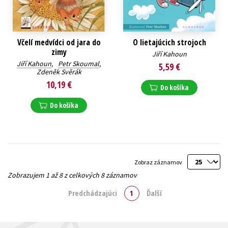
Včelí medvídci od jara do
O lietajúcich strojoch
zimy
Jiří Kahoun
Jiří Kahoun
,
Petr Skoumal
,
5,59 €
Zdeněk Svěrák
10,19 €
Do košíka
Do košíka
Zobraz záznamov
Zobrazujem 1 až 8 z celkových 8 záznamov
Predchádzajúci
1
Ďalší