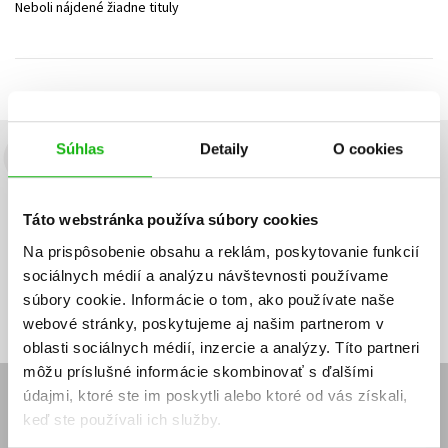
Neboli nájdené žiadne tituly
Technické vedy
Učebnice
Umenie a kultúra
Výchova a pedagogika
Young adult
Young adult (SK)
Zdravie a životný štýl
Všetky tituly
Súhlas
Detaily
O cookies
Budete to vedieť ako prvý!
Zaujíma Vás, aký knižný hit práve vychádza, na aký tovar je
Táto webstránka používa súbory cookies
výhodná zľava, aká beží súťaž o ceny?
Prihláste sa k odberu našich
e-mailových noviniek
!
Na prispôsobenie obsahu a reklám, poskytovanie funkcií
sociálnych médií a analýzu návštevnosti používame
Vaša
Vaša
Prihlásiť sa
emailová
emailová
Vaša emailová adresa
súbory cookie. Informácie o tom, ako používate naše
adresa
adresa
webové stránky, poskytujeme aj našim partnerom v
oblasti sociálnych médií, inzercie a analýzy. Títo partneri
môžu príslušné informácie skombinovať s ďalšími
údajmi, ktoré ste im poskytli alebo ktoré od vás získali,
E-SHOP
keď ste používali ich služby.
Kontakt
Reklamačný poriadok