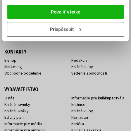
Vrátenie tovaru v lehote 14 dní
Súhlas so spracovaním
Cenník dopravy
osobných údajov
Povoliť všetko
FAQ
Ochrana súkromia
Spôsoby doručenia a platby
Nakupujte výhodne
Všeobecné obchodné
Prispôsobiť
podmienky
KONTAKTY
E-shop
Redakcia
Marketing
Knižné kluby
Obchodné oddelenie
Vedenie spoločnosti
VYDAVATEĽSTVO
O nás
Informácie pre kníhkupectvá a
Knižné novinky
knižnice
Knižné ukážky
Knižné kluby
Edičný plán
Naši autori
Informácie pre médiá
Kariéra
Informácie pre autorov
Kniha na zákazku