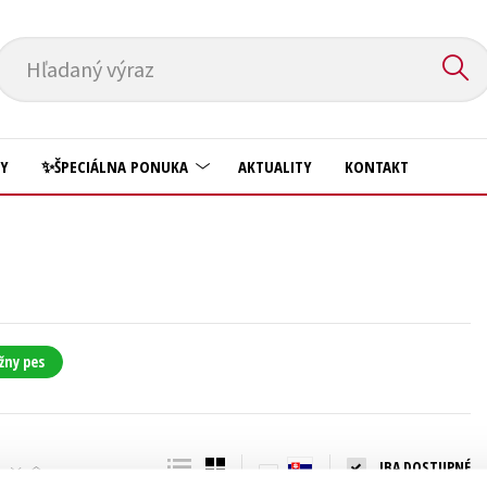
Hľadaný výraz
HY
✨ŠPECIÁLNA PONUKA
AKTUALITY
KONTAKT
Predškoláci
Komiks
Príroda a záhrada
Krížovky
Prírodné vedy
Kuchárske knihy
Technické vedy
žny pes
New Adult
Učebnice
Obchod a ekonómia
Umenie a kultúra
Ostatné
IBA DOSTUPNÉ
Výchova a pedagogika