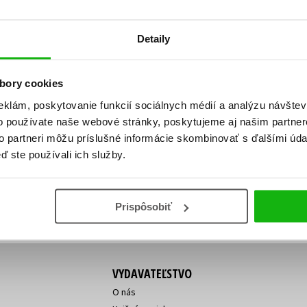
Počítače
dy
Young adult
Poézia
Detaily
Young adult (SK)
Populárno - náučná pre dospelých
Zdravie a životný štýl
Populárno - náučné pre deti
bory cookies
eklám, poskytovanie funkcií sociálnych médií a analýzu návšte
o používate naše webové stránky, poskytujeme aj našim partner
ý!
to partneri môžu príslušné informácie skombinovať s ďalšími údaj
Všetky tituly
Vaša
Vaša
ď ste používali ich služby.
ve vychádza, na aký tovar je
emailová
emailová
Vaša emailová adresa
adresa
adresa
o ceny?
Prihláste sa k odberu
Prispôsobiť
VYDAVATEĽSTVO
O nás