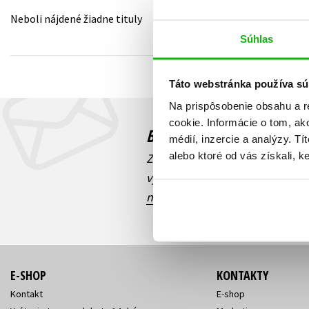
Neboli nájdené žiadne tituly
Humanitné a spoločenské ve
Auto - moto
Súhlas
Jazyky
Beletria pre deti
Kalendáre, diáre
Táto webstránka používa sú
Beletria pre dospelých
Kariéra a osobný rozvoj
Na prispôsobenie obsahu a r
cookie. Informácie o tom, ak
Budete to vedieť ako prv
médií, inzercie a analýzy. Tí
alebo ktoré od vás získali, ke
Zaujíma Vás, aký knižný hit prá
výhodná zľava, aká beží súťaž 
našich e-mailových noviniek
!
E-SHOP
KONTAKTY
Kontakt
E-shop