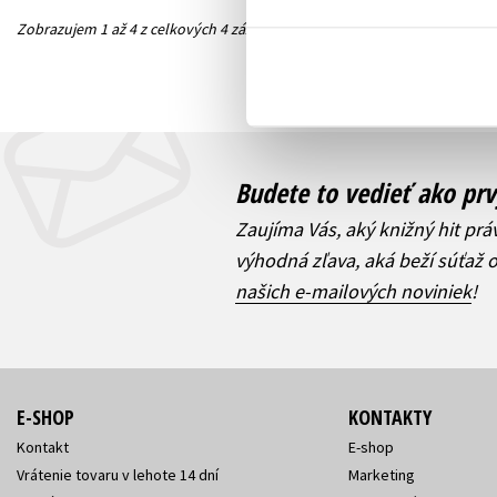
Zobrazujem 1 až 4 z celkových 4 záznamov
Predchádzajúc
Budete to vedieť ako prv
Zaujíma Vás, aký knižný hit prá
výhodná zľava, aká beží súťaž 
našich e-mailových noviniek
!
E-SHOP
KONTAKTY
Kontakt
E-shop
Vrátenie tovaru v lehote 14 dní
Marketing