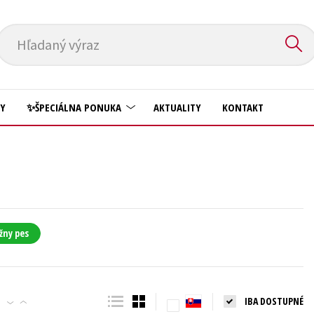
Hľadaný výraz
HY
✨ŠPECIÁLNA PONUKA
AKTUALITY
KONTAKT
Predškoláci
Komiks
Príroda a záhrada
Krížovky
Prírodné vedy
Kuchárske knihy
Technické vedy
žny pes
New Adult
Učebnice
Obchod a ekonómia
Umenie a kultúra
Ostatné
IBA DOSTUPNÉ
Výchova a pedagogika