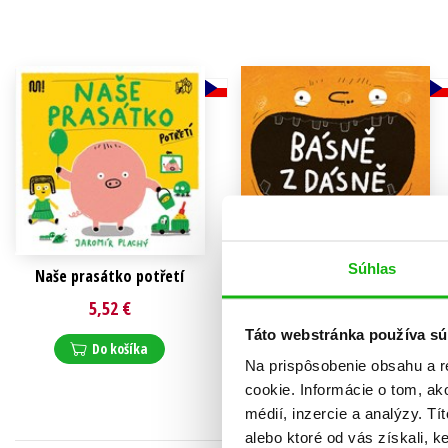
Humanitné a spoločenské ve
Auto - moto
Jazyky
Beletria pre deti
Kalendáre, diáre
Beletria pre dospelých
Kariéra a osobný rozvoj
Súhlas
Naše prasátko potřetí
Básně z dásně
Jaromír Plachý
5,52 €
10,19 €
Táto webstránka používa sú
Do košíka
Do košíka
Na prispôsobenie obsahu a r
cookie. Informácie o tom, ak
médií, inzercie a analýzy. Tí
alebo ktoré od vás získali, ke