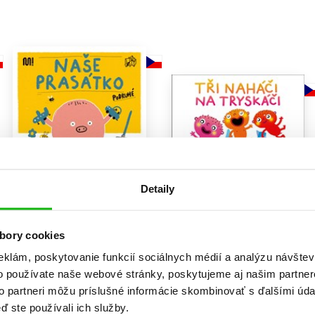
Počítače
dy
Young adult
Poézia
Young adult (SK)
Populárno - náučná pre dospelých
Zdravie a životný štýl
Populárno - náučné pre deti
Všetky tituly
Detaily
Naše prasátko podruhé
Tři naháči na tryskáči
Jan Nejedlý
5,52 €
6,79 €
bory cookies
Do košíka
Do košíka
eklám, poskytovanie funkcií sociálnych médií a analýzu návšte
o používate naše webové stránky, poskytujeme aj našim partner
to partneri môžu príslušné informácie skombinovať s ďalšími údaj
ď ste používali ich služby.