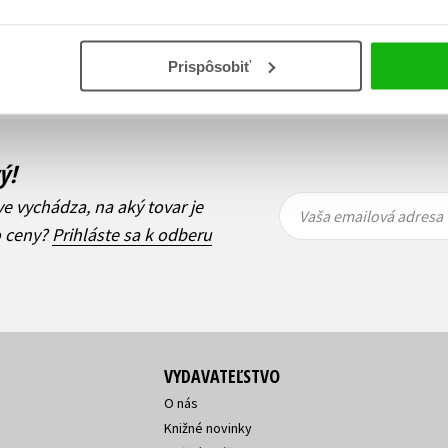
Zobraz záznamov
i
1
Ďalší
Prispôsobiť
ý!
Vaša
Vaša
ve vychádza, na aký tovar je
emailová
emailová
Vaša emailová adresa
adresa
adresa
o ceny?
Prihláste sa k odberu
VYDAVATEĽSTVO
O nás
Knižné novinky