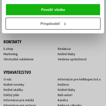
Vrátenie tovaru v lehote 14 dní
Súhlas so spracovaním
Cenník dopravy
osobných údajov
Povoliť všetko
FAQ
Ochrana súkromia
Spôsoby doručenia a platby
Nakupujte výhodne
Všeobecné obchodné
Prispôsobiť
podmienky
KONTAKTY
E-shop
Redakcia
Marketing
Knižné kluby
Obchodné oddelenie
Vedenie spoločnosti
VYDAVATEĽSTVO
O nás
Informácie pre kníhkupectvá a
Knižné novinky
knižnice
Knižné ukážky
Knižné kluby
Edičný plán
Naši autori
Informácie pre médiá
Kariéra
Informácie pre autorov
Kniha na zákazku