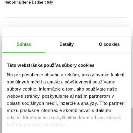
Neboli nájdené žiadne tituly
Technické vedy
Učebnice
Umenie a kultúra
Výchova a pedagogika
Young adult
Young adult (SK)
Zdravie a životný štýl
Všetky tituly
Súhlas
Detaily
O cookies
Budete to vedieť ako prvý!
Zaujíma Vás, aký knižný hit práve vychádza, na aký tovar je
Táto webstránka používa súbory cookies
výhodná zľava, aká beží súťaž o ceny?
Prihláste sa k odberu našich
e-mailových noviniek
!
Na prispôsobenie obsahu a reklám, poskytovanie funkcií
sociálnych médií a analýzu návštevnosti používame
Vaša
Vaša
Prihlásiť sa
emailová
emailová
Vaša emailová adresa
súbory cookie. Informácie o tom, ako používate naše
adresa
adresa
webové stránky, poskytujeme aj našim partnerom v
oblasti sociálnych médií, inzercie a analýzy. Títo partneri
môžu príslušné informácie skombinovať s ďalšími
údajmi, ktoré ste im poskytli alebo ktoré od vás získali,
E-SHOP
keď ste používali ich služby.
Kontakt
Reklamačný poriadok