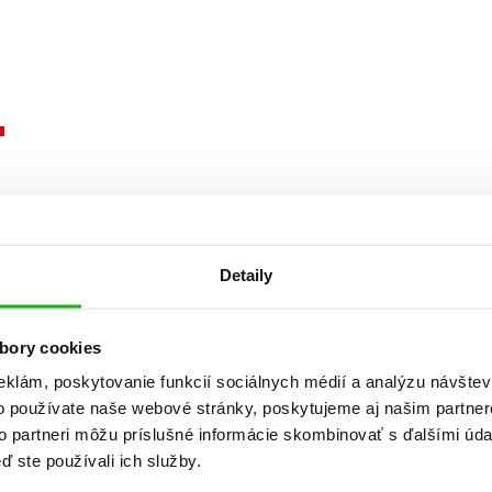
Počítače
dy
Young adult
Poézia
Young adult (SK)
Populárno - náučná pre dospelých
Zdravie a životný štýl
Populárno - náučné pre deti
Všetky tituly
Detaily
bory cookies
eklám, poskytovanie funkcií sociálnych médií a analýzu návšte
o používate naše webové stránky, poskytujeme aj našim partner
to partneri môžu príslušné informácie skombinovať s ďalšími údaj
ď ste používali ich služby.
Zobraz záznamov