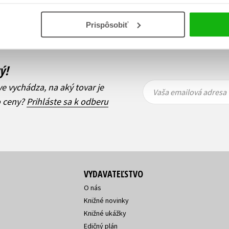
i
1
Ďalší
Prispôsobiť
ý!
Vaša
Vaša
ve vychádza, na aký tovar je
emailová
emailová
Vaša emailová adresa
adresa
adresa
o ceny?
Prihláste sa k odberu
VYDAVATEĽSTVO
O nás
Knižné novinky
Knižné ukážky
Edičný plán