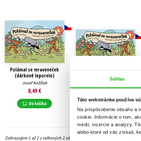
Humanitné a spoločenské ve
Auto - moto
Jazyky
Beletria pre deti
Kalendáre, diáre
Beletria pre dospelých
Kariéra a osobný rozvoj
Polámal se mraveneček
Polámal se mraveneček
(dárkové leporelo)
Josef Kožíšek
Súhlas
Josef Kožíšek
5,09 €
8,49 €
Do košíka
Táto webstránka používa sú
Do košíka
Na prispôsobenie obsahu a r
cookie. Informácie o tom, ak
médií, inzercie a analýzy. Tí
alebo ktoré od vás získali, ke
Zobrazujem 1 až 2 z celkových 2 záznamov