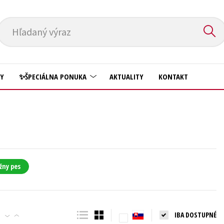
Hľadaný výraz
HY
✨ŠPECIÁLNA PONUKA
AKTUALITY
KONTAKT
Predškoláci
Komiks
Príroda a záhrada
Krížovky
Prírodné vedy
Kuchárske knihy
Technické vedy
žny pes
New Adult
Učebnice
Obchod a ekonómia
Umenie a kultúra
Ostatné
IBA DOSTUPNÉ
Výchova a pedagogika