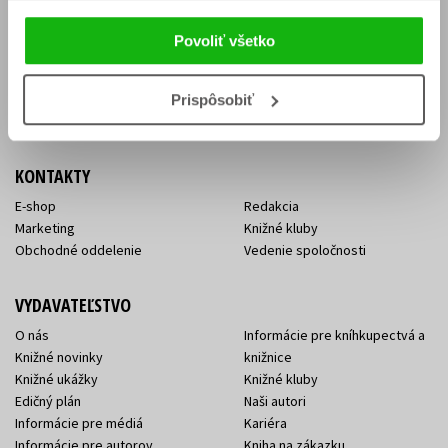
Vrátenie tovaru v lehote 14 dní
Súhlas so spracovaním
Cenník dopravy
osobných údajov
Povoliť všetko
FAQ
Ochrana súkromia
Spôsoby doručenia a platby
Nakupujte výhodne
Všeobecné obchodné
Prispôsobiť
podmienky
KONTAKTY
E-shop
Redakcia
Marketing
Knižné kluby
Obchodné oddelenie
Vedenie spoločnosti
VYDAVATEĽSTVO
O nás
Informácie pre kníhkupectvá a
Knižné novinky
knižnice
Knižné ukážky
Knižné kluby
Edičný plán
Naši autori
Informácie pre médiá
Kariéra
Informácie pre autorov
Kniha na zákazku