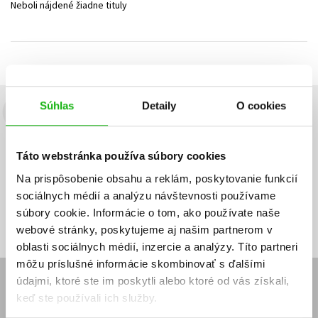
Neboli nájdené žiadne tituly
Technické vedy
Učebnice
Umenie a kultúra
Výchova a pedagogika
Young adult
Young adult (SK)
Zdravie a životný štýl
Všetky tituly
Súhlas
Detaily
O cookies
Budete to vedieť ako prvý!
Zaujíma Vás, aký knižný hit práve vychádza, na aký tovar je
Táto webstránka používa súbory cookies
výhodná zľava, aká beží súťaž o ceny?
Prihláste sa k odberu našich
e-mailových noviniek
!
Na prispôsobenie obsahu a reklám, poskytovanie funkcií
sociálnych médií a analýzu návštevnosti používame
Vaša
Vaša
Prihlásiť sa
emailová
emailová
Vaša emailová adresa
súbory cookie. Informácie o tom, ako používate naše
adresa
adresa
webové stránky, poskytujeme aj našim partnerom v
oblasti sociálnych médií, inzercie a analýzy. Títo partneri
môžu príslušné informácie skombinovať s ďalšími
údajmi, ktoré ste im poskytli alebo ktoré od vás získali,
E-SHOP
keď ste používali ich služby.
Kontakt
Reklamačný poriadok