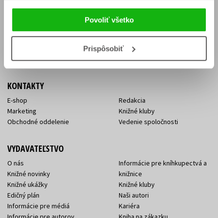
Vrátenie tovaru v lehote 14 dní
Súhlas so spracovaním
Cenník dopravy
osobných údajov
Povoliť všetko
FAQ
Ochrana súkromia
Spôsoby doručenia a platby
Nakupujte výhodne
Všeobecné obchodné
Prispôsobiť
podmienky
KONTAKTY
E-shop
Redakcia
Marketing
Knižné kluby
Obchodné oddelenie
Vedenie spoločnosti
VYDAVATEĽSTVO
O nás
Informácie pre kníhkupectvá a
Knižné novinky
knižnice
Knižné ukážky
Knižné kluby
Edičný plán
Naši autori
Informácie pre médiá
Kariéra
Informácie pre autorov
Kniha na zákazku