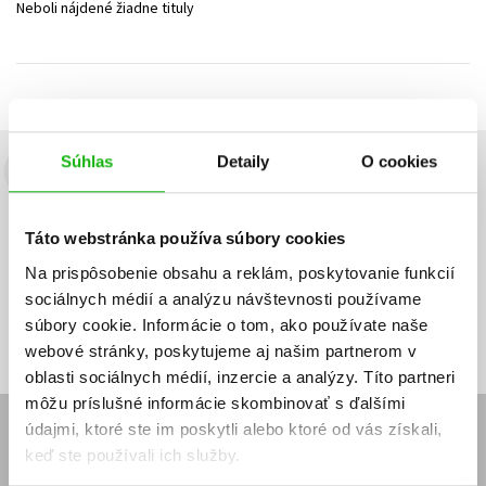
Neboli nájdené žiadne tituly
Technické vedy
Učebnice
Umenie a kultúra
Výchova a pedagogika
Young adult
Young adult (SK)
Zdravie a životný štýl
Všetky tituly
Súhlas
Detaily
O cookies
Budete to vedieť ako prvý!
Zaujíma Vás, aký knižný hit práve vychádza, na aký tovar je
Táto webstránka používa súbory cookies
výhodná zľava, aká beží súťaž o ceny?
Prihláste sa k odberu našich
e-mailových noviniek
!
Na prispôsobenie obsahu a reklám, poskytovanie funkcií
sociálnych médií a analýzu návštevnosti používame
Vaša
Vaša
Prihlásiť sa
emailová
emailová
Vaša emailová adresa
súbory cookie. Informácie o tom, ako používate naše
adresa
adresa
webové stránky, poskytujeme aj našim partnerom v
oblasti sociálnych médií, inzercie a analýzy. Títo partneri
môžu príslušné informácie skombinovať s ďalšími
údajmi, ktoré ste im poskytli alebo ktoré od vás získali,
E-SHOP
keď ste používali ich služby.
Kontakt
Reklamačný poriadok