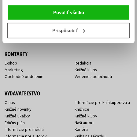
Vrátenie tovaru v lehote 14 dní
Súhlas so spracovaním
Cenník dopravy
osobných údajov
Povoliť všetko
FAQ
Ochrana súkromia
Spôsoby doručenia a platby
Nakupujte výhodne
Všeobecné obchodné
Prispôsobiť
podmienky
KONTAKTY
E-shop
Redakcia
Marketing
Knižné kluby
Obchodné oddelenie
Vedenie spoločnosti
VYDAVATEĽSTVO
O nás
Informácie pre kníhkupectvá a
Knižné novinky
knižnice
Knižné ukážky
Knižné kluby
Edičný plán
Naši autori
Informácie pre médiá
Kariéra
Informácie pre autorov
Kniha na zákazku