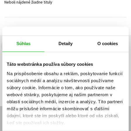
Neboli nájdené žiadne tituly
Technické vedy
Učebnice
Umenie a kultúra
Výchova a pedagogika
Young adult
Young adult (SK)
Zdravie a životný štýl
Všetky tituly
Súhlas
Detaily
O cookies
Budete to vedieť ako prvý!
Zaujíma Vás, aký knižný hit práve vychádza, na aký tovar je
Táto webstránka používa súbory cookies
výhodná zľava, aká beží súťaž o ceny?
Prihláste sa k odberu našich
e-mailových noviniek
!
Na prispôsobenie obsahu a reklám, poskytovanie funkcií
sociálnych médií a analýzu návštevnosti používame
Vaša
Vaša
Prihlásiť sa
emailová
emailová
Vaša emailová adresa
súbory cookie. Informácie o tom, ako používate naše
adresa
adresa
webové stránky, poskytujeme aj našim partnerom v
oblasti sociálnych médií, inzercie a analýzy. Títo partneri
môžu príslušné informácie skombinovať s ďalšími
údajmi, ktoré ste im poskytli alebo ktoré od vás získali,
E-SHOP
keď ste používali ich služby.
Kontakt
Reklamačný poriadok