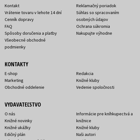
Kontakt
Reklamačný poriadok
Vrátenie tovaru v lehote 14 dní
Súhlas so spracovaním
Cenník dopravy
osobných údajov
FAQ
Ochrana súkromia
Spôsoby doručenia a platby
Nakupujte výhodne
Všeobecné obchodné
podmienky
KONTAKTY
E-shop
Redakcia
Marketing
Knižné kluby
Obchodné oddelenie
Vedenie spoločnosti
VYDAVATEĽSTVO
O nás
Informácie pre kníhkupectvá a
Knižné novinky
knižnice
Knižné ukážky
Knižné kluby
Edičný plán
Naši autori