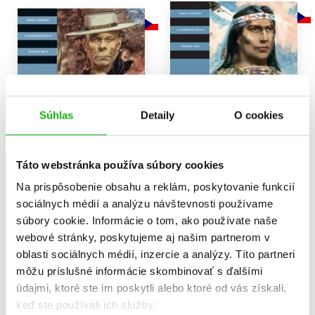
Súhlas
Detaily
O cookies
Táto webstránka používa súbory cookies
Na prispôsobenie obsahu a reklám, poskytovanie funkcií
sociálnych médií a analýzu návštevnosti používame
Vinnetou - Rudý gentleman
Vinnetou
súbory cookie. Informácie o tom, ako používate naše
Karl May
Karl May
webové stránky, poskytujeme aj našim partnerom v
16,99 €
16,99 €
oblasti sociálnych médií, inzercie a analýzy. Títo partneri
Do košíka
Do košíka
môžu príslušné informácie skombinovať s ďalšími
údajmi, ktoré ste im poskytli alebo ktoré od vás získali,
keď ste používali ich služby.