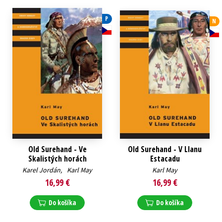
Technické vedy
Učebnice
Umenie a kultúra
P
N
Výchova a pedagogika
Young adult
Young adult (SK)
Zdravie a životný štýl
Všetky tituly
Old Surehand - Ve
Old Surehand - V Llanu
Skalistých horách
Estacadu
Karel Jordán
,
Karl May
Karl May
16,99 €
16,99 €
Do košíka
Do košíka