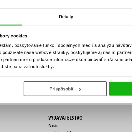
Počítače
dy
Young adult
Poézia
Detaily
Young adult (SK)
Populárno - náučná pre dospelých
Zdravie a životný štýl
Populárno - náučné pre deti
bory cookies
eklám, poskytovanie funkcií sociálnych médií a analýzu návšte
o používate naše webové stránky, poskytujeme aj našim partner
ý!
to partneri môžu príslušné informácie skombinovať s ďalšími údaj
Všetky tituly
Vaša
Vaša
ď ste používali ich služby.
ve vychádza, na aký tovar je
emailová
emailová
Vaša emailová adresa
adresa
adresa
o ceny?
Prihláste sa k odberu
Prispôsobiť
VYDAVATEĽSTVO
O nás