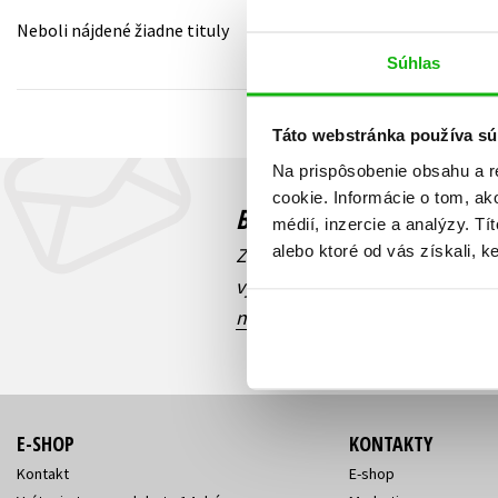
Neboli nájdené žiadne tituly
Humanitné a spoločenské ve
Auto - moto
Súhlas
Jazyky
Beletria pre deti
Kalendáre, diáre
Táto webstránka používa sú
Beletria pre dospelých
Kariéra a osobný rozvoj
Na prispôsobenie obsahu a r
cookie. Informácie o tom, ak
Budete to vedieť ako prv
médií, inzercie a analýzy. Tí
alebo ktoré od vás získali, ke
Zaujíma Vás, aký knižný hit prá
výhodná zľava, aká beží súťaž 
našich e-mailových noviniek
!
E-SHOP
KONTAKTY
Kontakt
E-shop