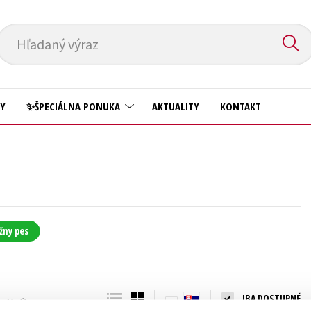
Hľadaný výraz
HY
✨ŠPECIÁLNA PONUKA
AKTUALITY
KONTAKT
Predškoláci
Komiks
Príroda a záhrada
Krížovky
Prírodné vedy
Kuchárske knihy
Technické vedy
žny pes
New Adult
Učebnice
Obchod a ekonómia
Umenie a kultúra
Ostatné
IBA DOSTUPNÉ
Výchova a pedagogika