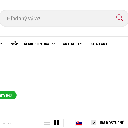
Hľadaný výraz
HY
✨ŠPECIÁLNA PONUKA
AKTUALITY
KONTAKT
Predškoláci
Komiks
Príroda a záhrada
Krížovky
Prírodné vedy
Kuchárske knihy
Technické vedy
žny pes
New Adult
Učebnice
Obchod a ekonómia
Umenie a kultúra
Ostatné
IBA DOSTUPNÉ
Výchova a pedagogika