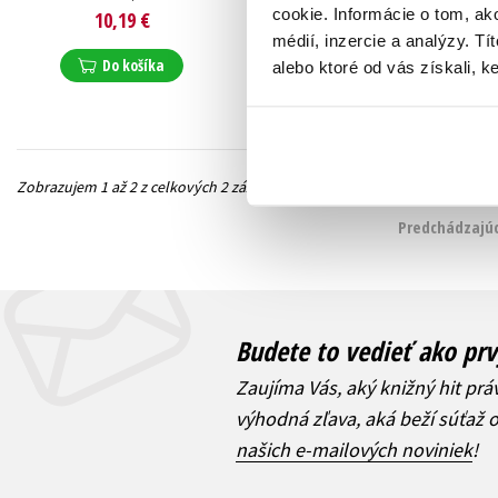
Egon Bondy
,
Josef Doucha
,
Irena Hejdová
,
Kolektiv
,
cookie. Informácie o tom, ak
10,19 €
Viktor Fischl
,
Egon Bondy
,
Zuzana Horká
,
Bohuslav Reynek
médií, inzercie a analýzy. Tí
Božena Čechalová
,
Do košíka
Jiří Daníček
,
Petr Šabach
,
Do košíka
alebo ktoré od vás získali, ke
Karel Benetka
Zobrazujem 1 až 2 z celkových 2 záznamov
Predchádzajúc
Budete to vedieť ako prv
Zaujíma Vás, aký knižný hit prá
výhodná zľava, aká beží súťaž 
našich e-mailových noviniek
!