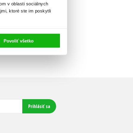
om v oblasti sociálnych
mi, ktoré ste im poskytli
Povoliť všetko
Prihlásiť sa