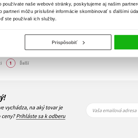
o používate naše webové stránky, poskytujeme aj našim partner
to partneri môžu príslušné informácie skombinovať s ďalšími údaj
ď ste používali ich služby.
Prispôsobiť
Zobraz záznamov
i
1
Ďalší
ý!
Vaša
Vaša
ve vychádza, na aký tovar je
emailová
emailová
Vaša emailová adresa
adresa
adresa
o ceny?
Prihláste sa k odberu