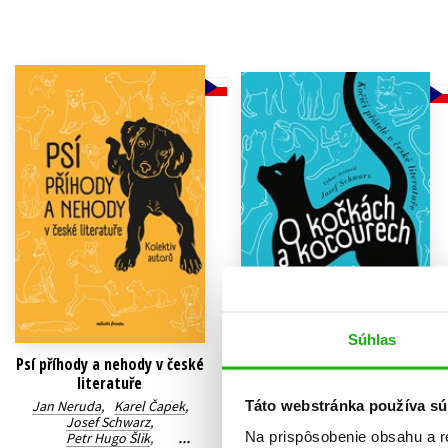
Humanitné a spoločenské ve
Auto - moto
Jazyky
Beletria pre deti
Kalendáre, diáre
Beletria pre dospelých
Kariéra a osobný rozvoj
Súhlas
Psí příhody a nehody v české
O kočkách a kocourech
literatuře
Karel Poláček
,
Josef Schwarz
,
Táto webstránka používa sú
Jan Neruda
,
Karel Čapek
,
Michaela Klevisová
,
Kolektiv
,
Josef Schwarz
,
Bohumil Hrabal
,
Jiří Kamen
,
Na prispôsobenie obsahu a r
Petr Hugo Šlik
,
11,89 €