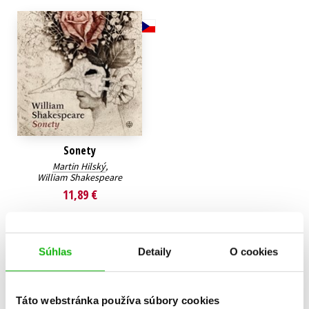
Technické vedy
Učebnice
Umenie a kultúra
Výchova a pedagogika
Young adult
Young adult (SK)
Zdravie a životný štýl
Všetky tituly
Sonety
Martin Hilský
,
William Shakespeare
11,89 €
Do košíka
Súhlas
Detaily
O cookies
Zobraz záznamov
Táto webstránka používa súbory cookies