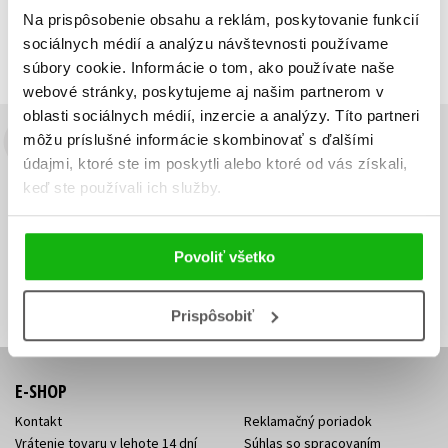
Zobrazujem 1 až 1 z celkových 1 záznamov
Na prispôsobenie obsahu a reklám, poskytovanie funkcií
sociálnych médií a analýzu návštevnosti používame
Predchádzajúci
1
Ďalší
súbory cookie. Informácie o tom, ako používate naše
webové stránky, poskytujeme aj našim partnerom v
oblasti sociálnych médií, inzercie a analýzy. Títo partneri
môžu príslušné informácie skombinovať s ďalšími
Budete to vedieť ako prvý!
údajmi, ktoré ste im poskytli alebo ktoré od vás získali,
keď ste používali ich služby.
Zaujíma Vás, aký knižný hit práve vychádza, na aký tovar je
výhodná zľava, aká beží súťaž o ceny?
Prihláste sa k odberu našich
e-mailových noviniek
!
Povoliť všetko
Vaša
Vaša
Prihlásiť sa
emailová
emailová
Vaša emailová adresa
adresa
adresa
Prispôsobiť
E-SHOP
Kontakt
Reklamačný poriadok
Vrátenie tovaru v lehote 14 dní
Súhlas so spracovaním