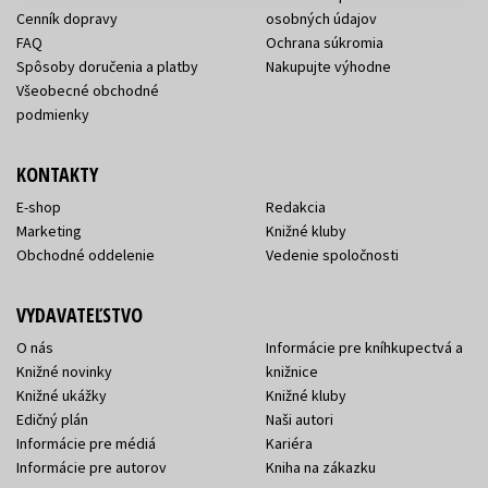
Cenník dopravy
osobných údajov
FAQ
Ochrana súkromia
Spôsoby doručenia a platby
Nakupujte výhodne
Všeobecné obchodné
podmienky
KONTAKTY
E-shop
Redakcia
Marketing
Knižné kluby
Obchodné oddelenie
Vedenie spoločnosti
VYDAVATEĽSTVO
O nás
Informácie pre kníhkupectvá a
Knižné novinky
knižnice
Knižné ukážky
Knižné kluby
Edičný plán
Naši autori
Informácie pre médiá
Kariéra
Informácie pre autorov
Kniha na zákazku