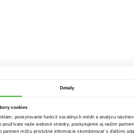
Počítače
dy
Young adult
Poézia
Young adult (SK)
Populárno - náučná pre dospelých
Zdravie a životný štýl
Populárno - náučné pre deti
Všetky tituly
Detaily
bory cookies
eklám, poskytovanie funkcií sociálnych médií a analýzu návšte
o používate naše webové stránky, poskytujeme aj našim partner
to partneri môžu príslušné informácie skombinovať s ďalšími údaj