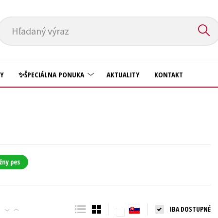
Hľadaný výraz
HY
✨ŠPECIÁLNA PONUKA
AKTUALITY
KONTAKT
Predškoláci
Komiks
Príroda a záhrada
Krížovky
Prírodné vedy
Kuchárske knihy
Technické vedy
žny pes
New Adult
Učebnice
Obchod a ekonómia
Umenie a kultúra
Ostatné
IBA DOSTUPNÉ
Výchova a pedagogika