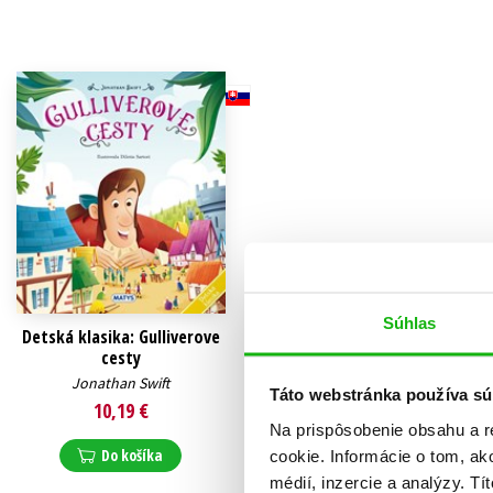
Humanitné a spoločenské ve
Auto - moto
Jazyky
Beletria pre deti
Kalendáre, diáre
Beletria pre dospelých
Kariéra a osobný rozvoj
Súhlas
Detská klasika: Gulliverove
cesty
Jonathan Swift
Táto webstránka používa sú
10,19 €
Na prispôsobenie obsahu a r
Do košíka
cookie. Informácie o tom, ak
médií, inzercie a analýzy. Tí