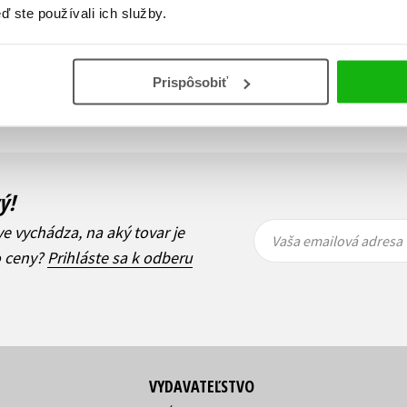
ď ste používali ich služby.
Zobraz záznamov
Prispôsobiť
i
1
Ďalší
ý!
Vaša
Vaša
ve vychádza, na aký tovar je
emailová
emailová
Vaša emailová adresa
adresa
adresa
o ceny?
Prihláste sa k odberu
VYDAVATEĽSTVO