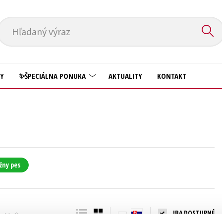
Hľadaný výraz
HY
✨ŠPECIÁLNA PONUKA
AKTUALITY
KONTAKT
Predškoláci
Komiks
Príroda a záhrada
Krížovky
Prírodné vedy
Kuchárske knihy
Technické vedy
žny pes
New Adult
Učebnice
Obchod a ekonómia
Umenie a kultúra
Ostatné
IBA DOSTUPNÉ
Výchova a pedagogika