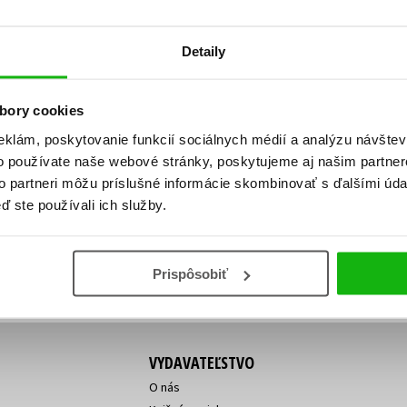
Počítače
dy
Young adult
Poézia
Detaily
Young adult (SK)
Populárno - náučná pre dospelých
Zdravie a životný štýl
Populárno - náučné pre deti
bory cookies
eklám, poskytovanie funkcií sociálnych médií a analýzu návšte
o používate naše webové stránky, poskytujeme aj našim partner
ý!
to partneri môžu príslušné informácie skombinovať s ďalšími údaj
Všetky tituly
Vaša
Vaša
ď ste používali ich služby.
ve vychádza, na aký tovar je
emailová
emailová
Vaša emailová adresa
adresa
adresa
o ceny?
Prihláste sa k odberu
Prispôsobiť
VYDAVATEĽSTVO
O nás