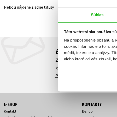
Neboli nájdené žiadne tituly
Humanitné a spoločenské ve
Auto - moto
Súhlas
Jazyky
Beletria pre deti
Kalendáre, diáre
Táto webstránka používa sú
Beletria pre dospelých
Kariéra a osobný rozvoj
Na prispôsobenie obsahu a r
cookie. Informácie o tom, ak
Budete to vedieť ako prv
médií, inzercie a analýzy. Tí
alebo ktoré od vás získali, ke
Zaujíma Vás, aký knižný hit prá
výhodná zľava, aká beží súťaž 
našich e-mailových noviniek
!
E-SHOP
KONTAKTY
Kontakt
E-shop