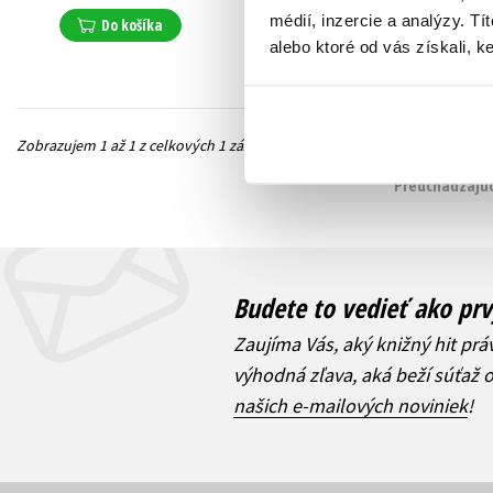
médií, inzercie a analýzy. Tí
Do košíka
alebo ktoré od vás získali, ke
Zobrazujem 1 až 1 z celkových 1 záznamov
Predchádzajúc
Budete to vedieť ako prv
Zaujíma Vás, aký knižný hit prá
výhodná zľava, aká beží súťaž 
našich e-mailových noviniek
!