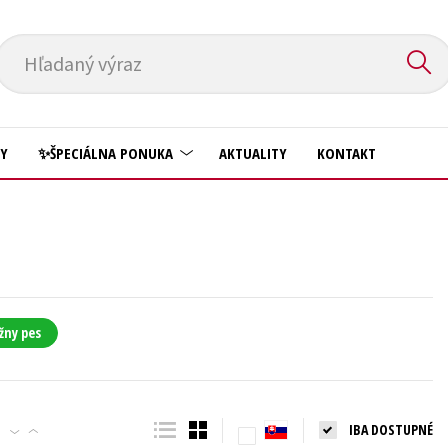
Hľadaný výraz
HY
✨ŠPECIÁLNA PONUKA
AKTUALITY
KONTAKT
Predškoláci
Komiks
Príroda a záhrada
Krížovky
Prírodné vedy
Kuchárske knihy
Technické vedy
žny pes
New Adult
Učebnice
Obchod a ekonómia
Umenie a kultúra
Ostatné
IBA DOSTUPNÉ
Výchova a pedagogika