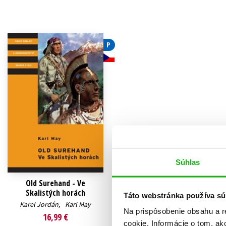
Humanitné a spoločenské ve
Auto - moto
Jazyky
Beletria pre deti
P
Kalendáre, diáre
Beletria pre dospelých
Kariéra a osobný rozvoj
Súhlas
Old Surehand - Ve
Skalistých horách
Táto webstránka používa sú
Karel Jordán
,
Karl May
Na prispôsobenie obsahu a r
16,99 €
cookie. Informácie o tom, ak