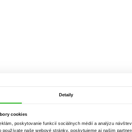
Počítače
dy
Young adult
Poézia
Young adult (SK)
Populárno - náučná pre dospelých
Zdravie a životný štýl
Populárno - náučné pre deti
Všetky tituly
Detaily
bory cookies
eklám, poskytovanie funkcií sociálnych médií a analýzu návšte
o používate naše webové stránky, poskytujeme aj našim partner