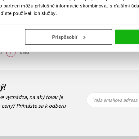
to partneri môžu príslušné informácie skombinovať s ďalšími údaj
ď ste používali ich služby.
Prispôsobiť
Zobraz záznamov
i
1
Ďalší
ý!
Vaša
Vaša
ve vychádza, na aký tovar je
emailová
emailová
Vaša emailová adresa
adresa
adresa
o ceny?
Prihláste sa k odberu