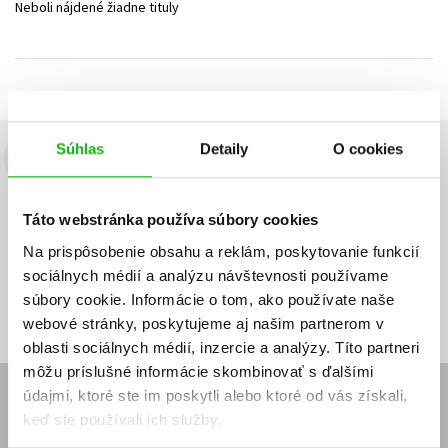
Neboli nájdené žiadne tituly
Technické vedy
Učebnice
Umenie a kultúra
Výchova a pedagogika
Young adult
Young adult (SK)
Zdravie a životný štýl
Všetky tituly
Súhlas
Detaily
O cookies
Budete to vedieť ako prvý!
Zaujíma Vás, aký knižný hit práve vychádza, na aký tovar je
Táto webstránka používa súbory cookies
výhodná zľava, aká beží súťaž o ceny?
Prihláste sa k odberu našich
e-mailových noviniek
!
Na prispôsobenie obsahu a reklám, poskytovanie funkcií
sociálnych médií a analýzu návštevnosti používame
Vaša
Vaša
Prihlásiť sa
emailová
emailová
Vaša emailová adresa
súbory cookie. Informácie o tom, ako používate naše
adresa
adresa
webové stránky, poskytujeme aj našim partnerom v
oblasti sociálnych médií, inzercie a analýzy. Títo partneri
môžu príslušné informácie skombinovať s ďalšími
údajmi, ktoré ste im poskytli alebo ktoré od vás získali,
E-SHOP
keď ste používali ich služby.
Kontakt
Reklamačný poriadok