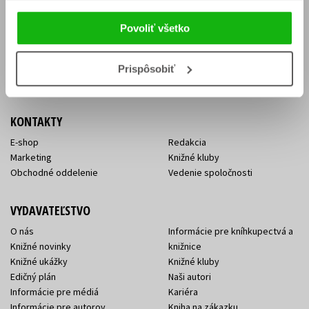
Vrátenie tovaru v lehote 14 dní
Súhlas so spracovaním
Cenník dopravy
osobných údajov
Povoliť všetko
FAQ
Ochrana súkromia
Spôsoby doručenia a platby
Nakupujte výhodne
Všeobecné obchodné
Prispôsobiť
podmienky
KONTAKTY
E-shop
Redakcia
Marketing
Knižné kluby
Obchodné oddelenie
Vedenie spoločnosti
VYDAVATEĽSTVO
O nás
Informácie pre kníhkupectvá a
Knižné novinky
knižnice
Knižné ukážky
Knižné kluby
Edičný plán
Naši autori
Informácie pre médiá
Kariéra
Informácie pre autorov
Kniha na zákazku