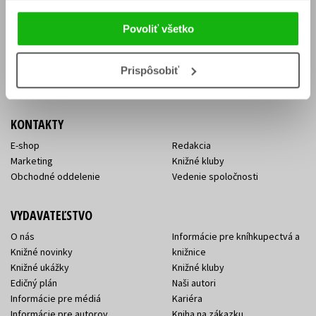
Vrátenie tovaru v lehote 14 dní
Súhlas so spracovaním
Cenník dopravy
osobných údajov
Povoliť všetko
FAQ
Ochrana súkromia
Spôsoby doručenia a platby
Nakupujte výhodne
Všeobecné obchodné
Prispôsobiť
podmienky
KONTAKTY
E-shop
Redakcia
Marketing
Knižné kluby
Obchodné oddelenie
Vedenie spoločnosti
VYDAVATEĽSTVO
O nás
Informácie pre kníhkupectvá a
Knižné novinky
knižnice
Knižné ukážky
Knižné kluby
Edičný plán
Naši autori
Informácie pre médiá
Kariéra
Informácie pre autorov
Kniha na zákazku