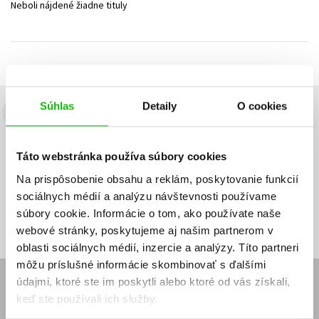
Neboli nájdené žiadne tituly
Technické vedy
Učebnice
Umenie a kultúra
Výchova a pedagogika
Young adult
Young adult (SK)
Zdravie a životný štýl
Všetky tituly
Súhlas
Detaily
O cookies
Budete to vedieť ako prvý!
Zaujíma Vás, aký knižný hit práve vychádza, na aký tovar je
Táto webstránka používa súbory cookies
výhodná zľava, aká beží súťaž o ceny?
Prihláste sa k odberu našich
e-mailových noviniek
!
Na prispôsobenie obsahu a reklám, poskytovanie funkcií
sociálnych médií a analýzu návštevnosti používame
Vaša
Vaša
Prihlásiť sa
emailová
emailová
Vaša emailová adresa
súbory cookie. Informácie o tom, ako používate naše
adresa
adresa
webové stránky, poskytujeme aj našim partnerom v
oblasti sociálnych médií, inzercie a analýzy. Títo partneri
môžu príslušné informácie skombinovať s ďalšími
údajmi, ktoré ste im poskytli alebo ktoré od vás získali,
E-SHOP
keď ste používali ich služby.
Kontakt
Reklamačný poriadok