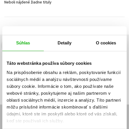
Neboli nájdené žiadne tituly
Technické vedy
Učebnice
Umenie a kultúra
Výchova a pedagogika
Young adult
Young adult (SK)
Zdravie a životný štýl
Všetky tituly
Súhlas
Detaily
O cookies
Budete to vedieť ako prvý!
Zaujíma Vás, aký knižný hit práve vychádza, na aký tovar je
Táto webstránka používa súbory cookies
výhodná zľava, aká beží súťaž o ceny?
Prihláste sa k odberu našich
e-mailových noviniek
!
Na prispôsobenie obsahu a reklám, poskytovanie funkcií
sociálnych médií a analýzu návštevnosti používame
Vaša
Vaša
Prihlásiť sa
emailová
emailová
Vaša emailová adresa
súbory cookie. Informácie o tom, ako používate naše
adresa
adresa
webové stránky, poskytujeme aj našim partnerom v
oblasti sociálnych médií, inzercie a analýzy. Títo partneri
môžu príslušné informácie skombinovať s ďalšími
údajmi, ktoré ste im poskytli alebo ktoré od vás získali,
E-SHOP
keď ste používali ich služby.
Kontakt
Reklamačný poriadok