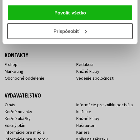
Vrátenie tovaru v lehote 14 dní
Súhlas so spracovaním
Cenník dopravy
osobných údajov
Povoliť všetko
FAQ
Ochrana súkromia
Spôsoby doručenia a platby
Nakupujte výhodne
Všeobecné obchodné
Prispôsobiť
podmienky
KONTAKTY
E-shop
Redakcia
Marketing
Knižné kluby
Obchodné oddelenie
Vedenie spoločnosti
VYDAVATEĽSTVO
O nás
Informácie pre kníhkupectvá a
Knižné novinky
knižnice
Knižné ukážky
Knižné kluby
Edičný plán
Naši autori
Informácie pre médiá
Kariéra
Informácie pre autorov
Kniha na zákazku